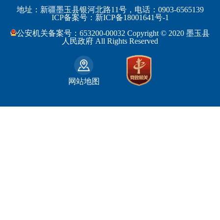
工业和信息化部
浙江省
地址：新疆墨玉县银河北路11号，电话：0903-6565139
博尔塔拉蒙古自治州
民丰县
ICP备案号：新ICP备18001641号-1
监察部
安徽省
昌吉回族自治州
和田县
公安机关备案号：653200-00032 Copyright © 2020 墨玉县
民政部
福建省
人民政府 All Rights Reserved
吐鲁番地区
和田市
司法部
江西省
巴音郭楞蒙古自治州
财政部
山东省
克拉玛依市
网站地图
人力资源和社会保障部
河南省
阿克苏地区
生态环境部
湖南省
哈密地区
自然资源部
广东省
喀什地区
住房和城乡建设部
广西壮族自治区
和田地区
国家铁路局
海南省
石河子市
水利部
四川省
农业部
重庆市
文化和旅游部
贵州省
商务部
云南省