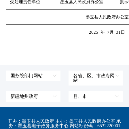
受处理责任单位
墨玉县人民政府办公室
批示
墨玉县人民政府办公室
2025 年 7月 31日
国务院部门网站
各省、区、市政府网
站
外交部
辽宁省
国防部
吉林省
新疆地州政府
县、市
发展和改革委员会
黑龙江省
伊犁哈萨克自治州
皮山县
科学技术部
上海市
塔城地区
墨玉县
开办：墨玉县人民政府 主办：墨玉县人民政府办公室 承
教育部
江苏省
办：墨玉县电子政务服务中心 网站标识码：6532220001
阿勒泰地区
策勒县