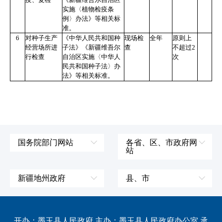
实施〈植物检疫条
例〉办法》等相关标
准。
6
对种子生产
《中华人民共和国种
现场检
全年
原则上
经营场所进
子法》《新疆维吾尔
查
不超过
2
行检查
自治区实施〈中华人
次
民共和国种子法〉办
法》等相关标准。
国务院部门网站
各省、区、市政府网
站
外交部
辽宁省
国防部
吉林省
新疆地州政府
县、市
发展和改革委员会
黑龙江省
伊犁哈萨克自治州
皮山县
科学技术部
上海市
塔城地区
墨玉县
开办：墨玉县人民政府 主办：墨玉县人民政府办公室 承