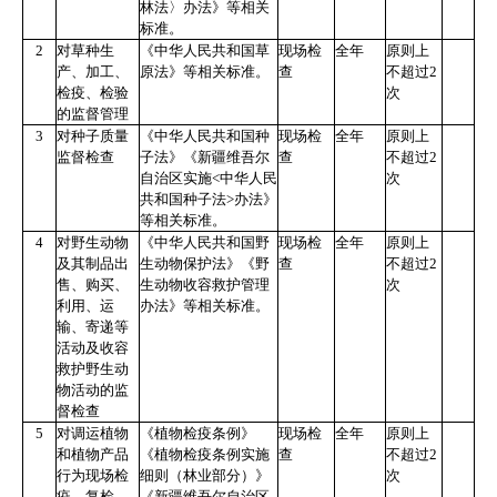
林法〉办法》等相关
标准。
2
对草种生
《中华人民共和国草
现场检
全年
原则上
产、加工、
原法》等相关标准。
查
不超过
2
检疫、检验
次
的监督管理
3
对种子质量
《中华人民共和国种
现场检
全年
原则上
监督检查
子法》《新疆维吾尔
查
不超过
2
自治区实施<中华人民
次
共和国种子法>办法》
等相关标准。
4
对野生动物
《中华人民共和国野
现场检
全年
原则上
及其制品出
生动物保护法》《野
查
不超过
2
售、购买、
生动物收容救护管理
次
利用、运
办法》等相关标准。
输、寄递等
活动及收容
救护野生动
物活动的监
督检查
5
对调运植物
《植物检疫条例》
现场检
全年
原则上
和植物产品
《植物检疫条例实施
查
不超过
2
行为现场检
细则（林业部分）》
次
疫、复检
《新疆维吾尔自治区