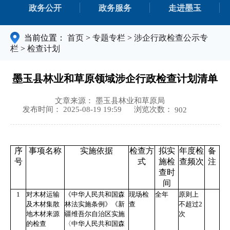
政务公开
政务服务
走进墨玉
当前位置：
首页
>
专题专栏
>
涉企行政检查公示专
栏
>
检查计划
墨玉县林业和草原领域涉企行政检查计划清单
文章来源： 墨玉县林业和草原局
浏览次数：
发布时间： 2025-08-19 19:59
902
序
事项名称
实施依据
检查方
拟实
年度检
备
号
式
施检
查频次
注
查时
间
1
对木材运输
《中华人民共和国森
现场检
全年
原则上
及木材集散
林法实施条例》《新
查
不超过
2
地木材来源
疆维吾尔自治区实施
次
的检查
〈中华人民共和国森