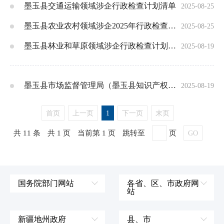
墨玉县交通运输领域涉企行政检查计划清单
2025-08-25
墨玉县农业农村领域涉企2025年行政检查年度计划
2025-08-25
墨玉县林业和草原领域涉企行政检查计划清单
2025-08-19
墨玉县市场监督管理局（墨玉县知识产权局、墨玉县市场监管综合执法大队）涉企行政检查计划清单
2025-08-19
首页
上一页
1
下一页
末页
共 11 条
共 1 页
当前第 1 页
跳转至
页
GO
国务院部门网站
各省、区、市政府网
站
外交部
辽宁省
国防部
吉林省
新疆地州政府
县、市