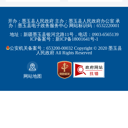
发展和改革委员会
黑龙江省
伊犁哈萨克自治州
皮山县
科学技术部
上海市
塔城地区
墨玉县
开办：墨玉县人民政府 主办：墨玉县人民政府办公室 承
教育部
江苏省
办：墨玉县电子政务服务中心 网站标识码：6532220001
阿勒泰地区
策勒县
工业和信息化部
浙江省
地址：新疆墨玉县银河北路11号，电话：0903-6565139
博尔塔拉蒙古自治州
民丰县
ICP备案号：新ICP备18001641号-1
监察部
安徽省
昌吉回族自治州
和田县
公安机关备案号：653200-00032 Copyright © 2020 墨玉县
民政部
福建省
人民政府 All Rights Reserved
吐鲁番地区
和田市
司法部
江西省
巴音郭楞蒙古自治州
财政部
山东省
克拉玛依市
网站地图
人力资源和社会保障部
河南省
阿克苏地区
生态环境部
湖南省
哈密地区
自然资源部
广东省
喀什地区
住房和城乡建设部
广西壮族自治区
和田地区
国家铁路局
海南省
石河子市
水利部
四川省