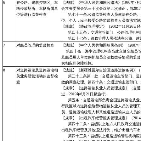
6
在公路、建筑控制区、车
【法律】《中华人民共和国公路法》
(1997
辆停放场所、车辆所属单
会常务委员会第三十次会议第五次修正，自2017年
位等进行监督检查
第七十一条:公路监督检查人员依法在公路、
位、个人，应当接受公路监督检查人员依法实施
【规章】《路政管理规定》（
2002年11月2
第四十五条：交通主管部门、公路管理机构应
第四十七条：路政管理人员依法在公路、建筑
7
对船员管理的监督检查
【法规】《中华人民共和国船员条例》（
200
第四十条 海事管理机构应当建立健全船员管
及船员用人单位保护船员合法权益等情况的监督
实相应的保障措施。
8
对道路运输及道路运输相
【法规】《新疆维吾尔自治区道路运输条例》（
关业务经营活动的监督检
第三十二条第一款：交通运输主管部门、道路
查
故的调查处理。第四十条：交通运输主管部门、
【规章】《道路运输从业人员管理规定》（交通
过，2019年6月21日起施行）
第五条：交通运输部负责全国道路运输从业人
行政区域内道路危险货物运输从业人员的管理工
员、道路运输经理人和其他道路运输从业人员的
【规章】《出租汽车经营服务管理规定》（
20
第四十二条：县级以上地方人民政府交通运输
出租汽车经营及其他违法行为，维护出租汽车市
第四十三条：县级以上道路运输管理机构应当