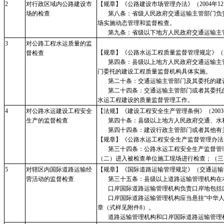
2
对行政区域内公路建设市
【规章】《公路建设市场管理办法》（
2004年
场的检查
第八条：省级人民政府交通运输主管部门负责
场实施动态管理和监督检查。
第九条：省级以下地方人民政府交通运输主管
3
对公路工程水运质量的监
【规章】《公路水运工程质量监督管理规定》（
督检查
第四条：县级以上地方人民政府交通运输主管
门委托的建设工程质量监督机构具体实施。
第二十条：交通运输主管部门及其委托的建设
第二十四条：交通运输主管部门或者其委托的
水运工程建设的质量监督管理工作。
4
对公路水运建设工程安全
【法规】《建设工程安全生产管理条例》（
20
生产的监督检查
第四十条：县级以上地方人民政府交通、水利
第四十四条：建设行政主管部门或者其他有关
【规章】《公路水运工程安全生产监督管理办法
第三十四条：公路水运工程安全生产监督管理
（二）进入被检查单位施工现场进行检查；（三
5
对辖区内国际道路运输经
【规章】《国际道路运输管理规定》（交通运输
营活动的监督检查
第三十五条：县级以上道路运输管理机构在本
口岸国际道路运输管理机构负责口岸地包括口
口岸国际道路运输管理机构应当悬挂“中华人民
章（式样见附件8）。
道路运输管理机构和口岸国际道路运输管理机