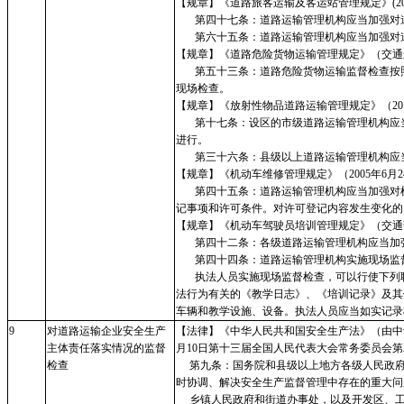
【规章】《道路旅客运输及客运站管理规定》
(
第四十七条：道路运输管理机构应当加强对道
第六十五条：道路运输管理机构应当加强对道
【规章】《道路危险货物运输管理规定》（交通
第五十三条：道路危险货物运输监督检查按照
现场检查。
【规章】《放射性物品道路运输管理规定》（
2
第十七条：设区的市级道路运输管理机构应当
进行。
第三十六条：县级以上道路运输管理机构应当
【规章】《机动车维修管理规定》（
2005年6
第四十五条：道路运输管理机构应当加强对机
记事项和许可条件。对许可登记内容发生变化的
【规章】《机动车驾驶员培训管理规定》（交通
第四十二条：各级道路运输管理机构应当加强
第四十四条：道路运输管理机构实施现场监督
执法人员实施现场监督检查，可以行使下列职
法行为有关的《教学日志》、《培训记录》及其
车辆和教学设施、设备。执法人员应当如实记录
9
对道路运输企业安全生产
【法律】《中华人民共和国安全生产法》（由中
主体责任落实情况的监督
月10日第十三届全国人民代表大会常务委员会
检查
第九条：国务院和县级以上地方各级人民政府
时协调、解决安全生产监督管理中存在的重大问
乡镇人民政府和街道办事处，以及开发区、工