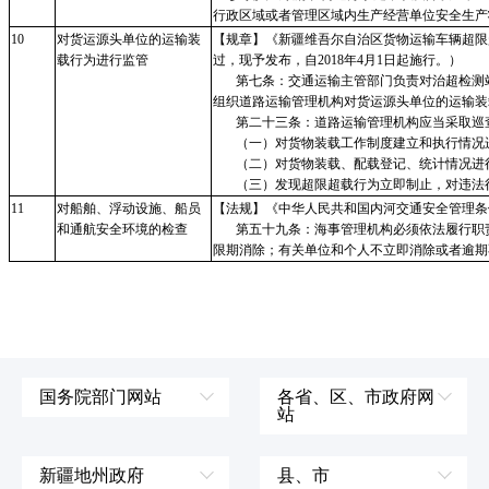
行政区域或者管理区域内生产经营单位安全生产
10
对货运源头单位的运输装
【规章】《新疆维吾尔自治区货物运输车辆超限
载行为进行监管
过，现予发布，自2018年4月1日起施
第七条：交通运输主管部门负责对治超检测站
组织道路运输管理机构对货运
第二十三条：道路运输管理机构应当采取巡查
（一）对货物装载工作制度建立和执行情况
（二）对货物装载、配载登记、统计情况进
（三）发现超限超载行为立即制止，对违法行
11
对船舶、浮动设施、船员
【法规】《中华人民共和国内河交通安全管理条
和通航安全环境的检查
第五十九条：海事管理机构必须依法履行职责
限期消除；有关单位和个人不立即消除或者逾期
国务院部门网站
各省、区、市政府网
站
外交部
辽宁省
国防部
吉林省
新疆地州政府
县、市