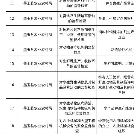
对家畜遗传材料生产活
11
墨玉县农业农村局
种畜禽生产经营
动的监督检查
对畜禽及生猪屠宰活动
12
墨玉县农业农村局
畜禽、生猪定点屠宰
的监督检查
对饲料和饲料添加剂生
饲料和饲料添加剂生
13
墨玉县农业农村局
产、经营、使用环节的
企业
监督检查
对动物诊疗机构的监督
14
墨玉县农业农村局
动物诊疗机构
检查
对生鲜乳生产、收购环
15
墨玉县农业农村局
生鲜乳收购、运输
节的监督检查
持有人工繁育、经营
对水生野生动物及其制
野生动物及其制品许
16
墨玉县农业农村局
品经营活动的监督检查
水生野生动物及其制
单位
对水生动物疫病防治、
17
墨玉县农业农村局
水生动物苗种检疫相关
水产苗种生产经营
情况的监督检查
对农业机械和大型工程
经营使用农用机械和
18
墨玉县农业农村局
机械设备的安全监督检
的企业、农业机械社
查
组织