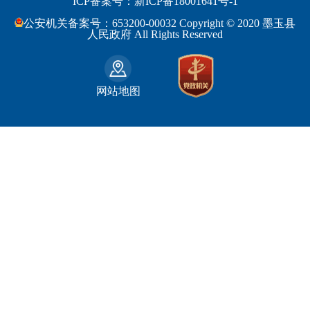
ICP备案号：新ICP备18001641号-1
监察部
安徽省
昌吉回族自治州
和田县
公安机关备案号：653200-00032 Copyright © 2020 墨玉县
民政部
福建省
人民政府 All Rights Reserved
吐鲁番地区
和田市
司法部
江西省
巴音郭楞蒙古自治州
财政部
山东省
克拉玛依市
网站地图
人力资源和社会保障部
河南省
阿克苏地区
生态环境部
湖南省
哈密地区
自然资源部
广东省
喀什地区
住房和城乡建设部
广西壮族自治区
和田地区
国家铁路局
海南省
石河子市
水利部
四川省
农业部
重庆市
文化和旅游部
贵州省
商务部
云南省
西藏自治区