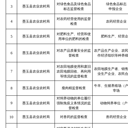
对绿色食品及绿色食品
绿色食品标志
3
墨玉县农业农村局
标志监督检查
申报企业
对农药经营使用的监督
4
墨玉县农业农村局
农药经营企业
检查
对肥料生产、经营和使
5
墨玉县农业农村局
肥料生产、经营
用单位的肥料的检查
对农产品质量安全的监
农产品生产企业、农
6
墨玉县农业农村局
督检查
作经济组织等种养
对农田地膜使用和废旧
农田地膜生产者、销
7
墨玉县农业农村局
农田地膜回收、再利用
业生产企业、农民
等情况的监督检查
牛羊、生猪养殖场（
8
墨玉县农业农村局
瘦肉精监督检查
宰场
对饲养动物的单位履行
9
墨玉县农业农村局
强制免疫义务情况的监
动物饲养单位（户
督检查
10
墨玉县农业农村局
对兽药的监督检查
兽药经营企业