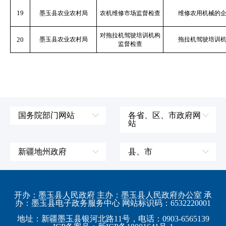
19
墨玉县农业农村局
农机维修市场监督检查
维修农用机械的
对拖拉机驾驶培训机构
20
墨玉县农业农村局
拖拉机驾驶培训
监督检查
国务院部门网站
各省、区、市政府网
站
外交部
辽宁省
国防部
吉林省
新疆地州政府
县、市
发展和改革委员会
黑龙江省
伊犁哈萨克自治州
皮山县
科学技术部
上海市
塔城地区
墨玉县
开办：墨玉县人民政府 主办：墨玉县人民政府办公室 承
教育部
江苏省
办：墨玉县电子政务服务中心 网站标识码：6532220001
阿勒泰地区
策勒县
工业和信息化部
浙江省
地址：新疆墨玉县银河北路11号，电话：0903-6565139
博尔塔拉蒙古自治州
民丰县