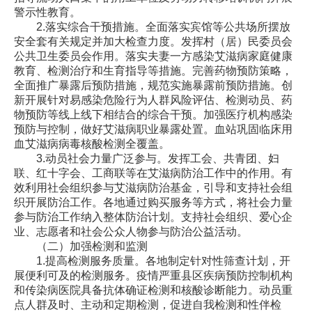
警示性教育。
2.落实综合干预措施。全面落实宾馆等公共场所摆放
安全套有关规定并加大检查力度。发挥村（居）民委员会
公共卫生委员会作用。落实夫妻一方感染艾滋病家庭健康
教育、检测治疗和生育指导等措施。完善药物预防策略，
全面推广暴露后预防措施，规范实施暴露前预防措施。创
新开展针对易感染危险行为人群风险评估、检测动员、药
物预防等线上线下相结合的综合干预。加强医疗机构感染
预防与控制，做好艾滋病职业暴露处置。血站巩固临床用
血艾滋病病毒核酸检测全覆盖。
3.动员社会力量广泛参与。发挥工会、共青团、妇
联、红十字会、工商联等在艾滋病防治工作中的作用。有
效利用社会组织参与艾滋病防治基金，引导和支持社会组
织开展防治工作。各地通过购买服务等方式，将社会力量
参与防治工作纳入整体防治计划。支持社会组织、爱心企
业、志愿者和社会公众人物参与防治公益活动。
（二）加强检测和监测
1.提高检测服务质量。各地制定针对性筛查计划，开
展便利可及的检测服务。疫情严重县区疾病预防控制机构
和传染病医院具备抗体确证检测和核酸诊断能力。动员重
点人群及时、主动和定期检测，促进自我检测和性伴检