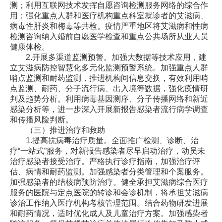
测；利用互联网技术发挥自愿咨询检测服务网络的综合作
用；强化重点人群和医疗机构重点科室就诊者的艾滋病、
病毒性肝炎和梅毒等共检。疫情严重地区将艾滋病和性病
检测咨询纳入婚前自愿医学检查和重点公共场所从业人员
健康体检。
2.开展多渠道监测预警。加强大数据等技术应用，建
立艾滋病防控智慧化多元化监测预警系统。加强重点人群
哨点监测和耐药监测，推进机构间信息交换，有效利用哨
点监测、耐药、分子流行病、出入境等数据，强化疫情研
判及趋势分析。利用病毒基因测序、分子传播网络和新近
感染分析等，进一步深入开展新报告感染者流行病学调查
和传播风险判断。
（三）推进治疗和救助
1.提高抗病毒治疗质量。全面推广检测、诊断、治
疗“一站式”服务，对新报告感染者尽早启动治疗，动员未
治疗感染者接受治疗。严格执行诊疗指南，加强治疗评
估、病情和耐药监测。加强感染者分类管理和个案服务。
加强感染者的结核病预防治疗。健全承担艾滋病综合医疗
服务的医院与定点医院的转诊和会诊机制，将承担艾滋病
诊治工作纳入医疗机构考核管理范围。结合药物研发进展
和耐药情况，适时优化成人及儿童治疗方案。加强感染者