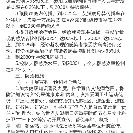
覆盖比例达95%以上，参加戒毒药物维持治疗人员年新发
感染率在0.2%以下，到2030年持续保持。
3.预防家庭内传播。到2025年，艾滋病母婴传播率在
2%以下，夫妻一方感染艾滋病家庭的配偶传播率在0.3%
以下，到2030年持续保持。
4.提升诊断治疗效果。经诊断发现并知晓自身感染状
况的感染者比例到2025年达90%以上，2030年达95%以
上。到2025年，经诊断发现的感染者接受抗病毒治疗比
例、接受抗病毒治疗的感染者病毒抑制比例均达95%以
上，到2030年持续巩固提升。
5.控制人群感染水平。到2030年，全人群感染率控制
在0.2%以下。
三、防治措施
（一）开展宣教干预和社会动员
1.加大健康知识普及力度。科学宣传艾滋病危害，将
防治知识纳入“公民健康素养”内容，发挥爱国卫生运动优
势，广泛动员群众，促进防治知识进社区、进企业、进医
院、进校园、进家庭，引导树立“每个人是自己健康第一责
任人”的理念。结合世界艾滋病日等重要时间节点及文化科
技卫生“三下乡”等活动开展宣传。督促车站、机场、口
岸、港口客运站、娱乐和洗浴场所等运营单位开展宣传。
指导流动人口集中的用工单位及劳动力转移培训机构开展