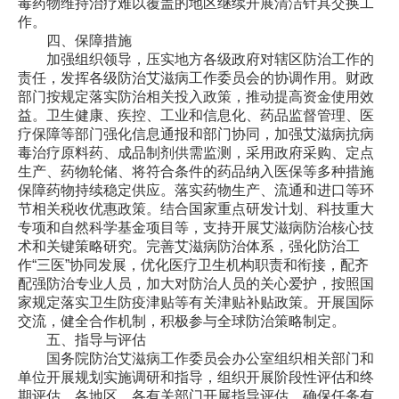
毒药物维持治疗难以覆盖的地区继续开展清洁针具交换工
作。
四、保障措施
加强组织领导，压实地方各级政府对辖区防治工作的
责任，发挥各级防治艾滋病工作委员会的协调作用。财政
部门按规定落实防治相关投入政策，推动提高资金使用效
益。卫生健康、疾控、工业和信息化、药品监督管理、医
疗保障等部门强化信息通报和部门协同，加强艾滋病抗病
毒治疗原料药、成品制剂供需监测，采用政府采购、定点
生产、药物轮储、将符合条件的药品纳入医保等多种措施
保障药物持续稳定供应。落实药物生产、流通和进口等环
节相关税收优惠政策。结合国家重点研发计划、科技重大
专项和自然科学基金项目等，支持开展艾滋病防治核心技
术和关键策略研究。完善艾滋病防治体系，强化防治工
作“三医”协同发展，优化医疗卫生机构职责和衔接，配齐
配强防治专业人员，加大对防治人员的关心爱护，按照国
家规定落实卫生防疫津贴等有关津贴补贴政策。开展国际
交流，健全合作机制，积极参与全球防治策略制定。
五、指导与评估
国务院防治艾滋病工作委员会办公室组织相关部门和
单位开展规划实施调研和指导，组织开展阶段性评估和终
期评估。各地区、各有关部门开展指导评估，确保任务有