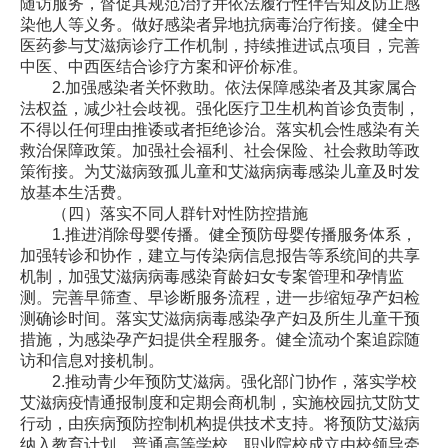
随访服务，督促其规范治疗并依法履行性伴告知及防止感
染他人等义务。做好感染者异地抗病毒治疗衔接。健全中
医药参与艾滋病诊疗工作机制，持续推进试点项目，完善
中医、中西医结合诊疗方案和评价标准。
2.加强感染者关怀救助。依法保障感染者及其家属合
法权益，减少社会歧视。强化医疗卫生机构首诊负责制，
不得以任何理由推诿或者拒绝诊治。落实机会性感染有关
救治保障政策。加强社会福利、社会保险、社会救助等政
策衔接。为艾滋病致孤儿童和艾滋病病毒感染儿童及时发
放基本生活费。
（四）落实不同人群针对性防控措施
1.推进消除母婴传播。健全预防母婴传播服务体系，
加强转诊和协作，建立与传染病信息报告等系统间的共享
机制，加强艾滋病病毒感染育龄妇女专案管理和孕情监
测。完善早筛查、早诊断服务流程，进一步缩短孕产妇检
测确诊时间。落实艾滋病病毒感染孕产妇及所生儿童干预
措施，为感染孕产妇提供全程服务。健全流动个案追踪随
访和信息对接机制。
2.推动青少年预防艾滋病。强化部门协作，落实学校
艾滋病疫情通报制度和定期会商机制，实施校园抗艾防艾
行动，由疾病预防控制机构提供技术支持。将预防艾滋病
纳入教育计划，普通高等学校、职业院校成立由校领导牵