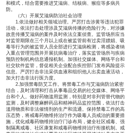
和模式，结合需要推进艾滋病、结核病、猴痘等多病共
防。
（六）开展艾滋病防治社会治理
1.依法做好相关领域治理。严厉打击涉黄等违法犯罪
活动，依法打击处理涉及艾滋病传播的危险行为，对涉嫌
故意传播艾滋病的案件及时依法立案侦查。监管场所应当
对监管期限在三个月以上或在被监管前有过卖淫嫖娼、吸
毒等行为的被监管人员全部进行艾滋病检测，将感染者纳
入重点管理范围并开展抗病毒治疗，落实监管场所与疾病
预防控制机构信息通报机制。加强社交媒体、网络平台和
社交软件监管，督促相关企业配合疾控部门发布风险提示
信息。严厉打击非法采供血液和组织他人出卖血液活动，
加大打击非法行医力度。
2.加强禁毒防艾工作。将禁毒工作与艾滋病防治紧密
结合，及时清理和打击从事毒品交易的社交媒体、网络平
台和个人。做好药物滥用监测，特别是对非列管替代物的
监测，及时调整麻醉药品和精神药品监控范围，依法打击
滥用物质和非法催情剂的生产和流通。保持禁毒工作的高
压态势，将戒毒药物维持治疗作为吸毒人员戒治的重要措
施，优化戒毒药物维持治疗门诊布局，健全社区戒毒、强
制隔离戒毒、社区康复和戒毒药物维持治疗衔接机制。戒