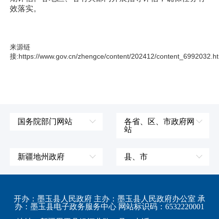
效落实。
来源链
接:https://www.gov.cn/zhengce/content/202412/content_6992032.h
国务院部门网站
各省、区、市政府网
站
外交部
辽宁省
国防部
吉林省
新疆地州政府
县、市
发展和改革委员会
黑龙江省
伊犁哈萨克自治州
皮山县
科学技术部
上海市
塔城地区
墨玉县
开办：墨玉县人民政府 主办：墨玉县人民政府办公室 承
教育部
江苏省
办：墨玉县电子政务服务中心 网站标识码：6532220001
阿勒泰地区
策勒县