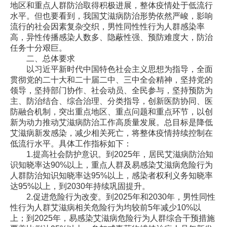
地区和重点人群防治取得积极进展，整体疫情处于低流行
水平。但也要看到，我国艾滋病防治形势依然严峻，影响
流行的社会因素复杂交织，男性同性性行为人群感染率
高，异性传播感染人数多、隐蔽性强、预防难度大，防治
任务十分艰巨。
二、总体要求
以习近平新时代中国特色社会主义思想为指导，全面
贯彻党的二十大和二十届二中、三中全会精神，坚持党的
领导，坚持部门协作、社会动员、全民参与，坚持预防为
主、防治结合、综合治理、分类指导，创新医防协同、医
防融合机制，突出重点地区、重点问题和重点环节，以创
新为动力推动艾滋病防治工作高质量发展。总目标是降低
艾滋病新发感染，减少相关死亡，将整体疫情持续控制在
低流行水平。具体工作指标如下：
1.提高社会防护意识。到2025年，居民艾滋病防治知
识知晓率达90%以上，重点人群及易感染艾滋病危险行为
人群防治知识知晓率达95%以上，感染者权利义务知晓率
达95%以上，到2030年持续巩固提升。
2.促进危险行为改变。到2025年和2030年，男性同性
性行为人群艾滋病相关危险行为均较前5年减少10%以
上；到2025年，易感染艾滋病危险行为人群综合干预措施