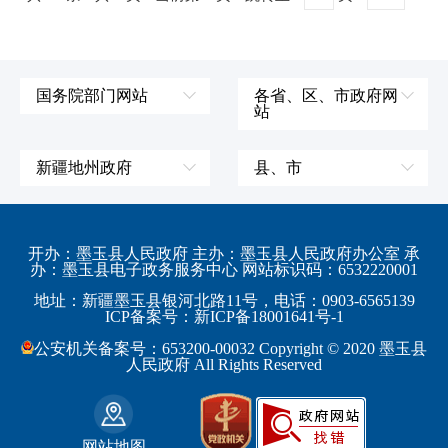
国务院部门网站
各省、区、市政府网
站
外交部
辽宁省
国防部
吉林省
新疆地州政府
县、市
发展和改革委员会
黑龙江省
伊犁哈萨克自治州
皮山县
科学技术部
上海市
塔城地区
墨玉县
开办：墨玉县人民政府 主办：墨玉县人民政府办公室 承
教育部
江苏省
办：墨玉县电子政务服务中心 网站标识码：6532220001
阿勒泰地区
策勒县
工业和信息化部
浙江省
地址：新疆墨玉县银河北路11号，电话：0903-6565139
博尔塔拉蒙古自治州
民丰县
ICP备案号：新ICP备18001641号-1
监察部
安徽省
昌吉回族自治州
和田县
公安机关备案号：653200-00032 Copyright © 2020 墨玉县
民政部
福建省
人民政府 All Rights Reserved
吐鲁番地区
和田市
司法部
江西省
巴音郭楞蒙古自治州
财政部
山东省
克拉玛依市
网站地图