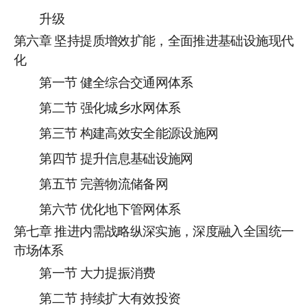
升级
第
六
章
坚持提质增效扩能，全面推进基础设施现代
化
第一节
健全综合交通网体系
第二节
强化城乡水网体系
第三节
构建高效安全能源设施网
第
四
节
提升
信息基础设施网
第
五
节
完善
物流储备网
第
六
节
优化地下管网体系
第
七
章
推进内需战略纵深实施，深度融入
全国统一
市场
体系
第一节
大力提振消费
第二节
持续扩大有效投资