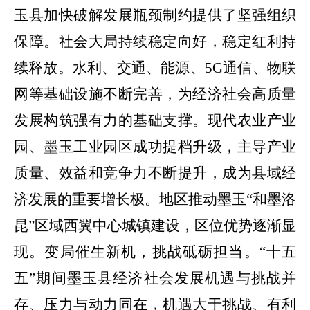
玉县
加快破解发展瓶颈制约提供了坚强组织
保障。
社会大局持续稳定向好，
稳定红利持
续释放。
水利、交通、能源
、
5G
通信、物联
网等基础设施
不断完善，
为经济社会高质量
发展构筑强有力的基础支撑。
现代农业产业
园、墨玉工业园区成功提档升级，
主导产业
质量、效益和竞争力不断提升，成为县域经
济发展的重要增长极。地区推动墨玉
“
和墨洛
昆
”
区域西翼中心城镇建设，区位优势逐渐显
现。
变局催生新机，挑战砥砺担当。
“十五
五”期间墨玉县经济社会发展机遇与挑战并
存、压力与动力同在，机遇大于挑战、有利