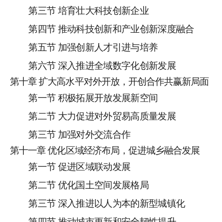
第三节
培育壮大科技
创新
企业
第四节
推动科技创新和产业创新深度融合
第
五
节
加强创新人才引进与培养
第
六
节
深入推进
全域
数字
化
创新发展
第十章
扩大高水平对外开放，开创合作共赢新局面
第一节
积极拓展开放发展新空间
第二节
大力促进对外贸易高质量发展
第三节
加强对外交流合作
第十
一
章
优化区域经济布局，促进城乡融合发展
第一节
促进区域联动发展
第二节
优化国土空间发展格局
第三节
深入推进以人为本的新型城镇化
第四节
推动城市更新和安全韧性提升