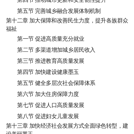
第五节
完善城乡融合发展体制机制
第十
二
章
加大保障和改善民生力度，提升各族群众
福祉
第一节
促进高质量充分就业
第二节
多渠道增加城乡居民收入
第
三
节
推进教育高质量发展
第
四
节
加快建设健康墨玉
第
五
节
健全多层次社会保障体系
第
六
节
加大住房保障力度
第
七
节
促进人口高质量发展
第八节
促进妇女儿童发展
第十
三
章
加快经济社会发展方式全面绿色转型，建