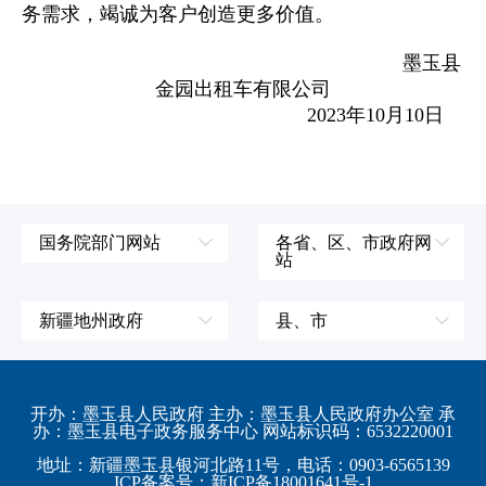
务需求，竭诚为客户创造更多价值。
墨玉县
金园出租车有限公司
2023年10月10日
国务院部门网站
各省、区、市政府网
站
外交部
辽宁省
国防部
吉林省
新疆地州政府
县、市
发展和改革委员会
黑龙江省
伊犁哈萨克自治州
皮山县
科学技术部
上海市
塔城地区
墨玉县
开办：墨玉县人民政府 主办：墨玉县人民政府办公室 承
教育部
江苏省
办：墨玉县电子政务服务中心 网站标识码：6532220001
阿勒泰地区
策勒县
工业和信息化部
浙江省
地址：新疆墨玉县银河北路11号，电话：0903-6565139
博尔塔拉蒙古自治州
民丰县
ICP备案号：新ICP备18001641号-1