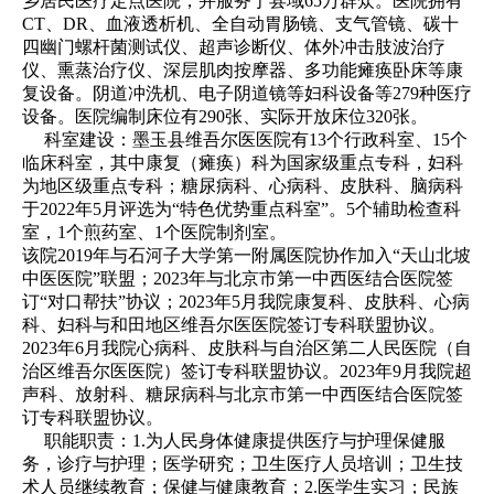
乡居民医疗定点医院，并服务于县域65万群众。医院拥有
CT、DR、血液透析机、全自动胃肠镜、支气管镜、碳十
四幽门螺杆菌测试仪、超声诊断仪、体外冲击肢波治疗
仪、熏蒸治疗仪、深层肌肉按摩器、多功能瘫痪卧床等康
复设备。阴道冲洗机、电子阴道镜等妇科设备等279种医疗
设备。医院编制床位有290张、实际开放床位320张。
科室建设：
墨玉县维吾尔医医院有13个行政科室、15个
临床科室，其中康复（瘫痪）科为国家级重点专科，妇科
为地区级重点专科；糖尿病科、心病科、皮肤科、脑病科
于2022年5月评选为“特色优势重点科室”。
5个辅助检查科
室，1个煎药室、1个医院制剂室
。
该院2019年与石河子大学第一附属医院协作加入“天山北坡
中医医院”联盟；2023年与北京市第一中西医结合医院签
订“对口帮扶”协议；2023年5月我院康复科、皮肤科、心病
科、妇科与和田地区维吾尔医医院签订专科联盟协议。
2023年6月我院心病科、皮肤科与自治区第二人民医院（自
治区维吾尔医医院）签订专科联盟协议。2023年9月我院超
声科、放射科、糖尿病科与北京市第一中西医结合医院签
订专科联盟协议。
职能职责：
1.为人民身体健康提供医疗与护理保健服
务，诊疗与护理；医学研究；卫生医疗人员培训；卫生技
术人员继续教育；保健与健康教育；2.医学生实习；民族