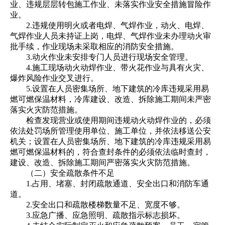
业、违规层层转包施工作业、未落实作业安全措施冒险作
业。
2.违规使用明火或者电焊、气焊作业，动火、电焊、
气焊作业人员未持证上岗，电焊、气焊作业未办理动火审
批手续，作业现场未采取相应的消防安全措施。
3.动火作业未安排专门人员进行现场安全管理。
4.施工现场动火动焊作业、带火花作业与具有火灾、
爆炸风险作业交叉进行。
5.设置在人员密集场所、地下建筑的冷库违规采用易
燃可燃保温材料，冷库建设、改造、拆除施工期间未严密
落实火灾防范措施。
检查发现营业或使用期间违规动火动焊作业的，必须
依法处罚场所管理使用单位、施工单位，并依法移送公安
机关；设置在人员密集场所、地下建筑的冷库违规采用易
燃可燃保温材料的，符合查封条件的必须依法临时查封，
建设、改造、拆除施工期间严密落实火灾防范措施。
（二）安全疏散条件不足
1.占用、堵塞、封闭疏散通道、安全出口和消防车通
道。
2.安全出口和疏散楼梯数量不足、宽度不够。
3.应急广播、应急照明、疏散指示标志损坏。