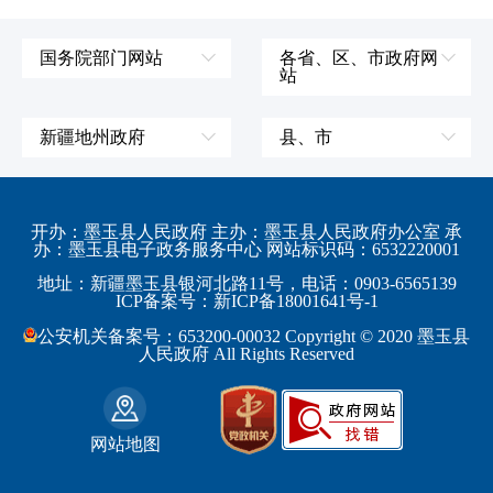
国务院部门网站
各省、区、市政府网
站
外交部
辽宁省
国防部
吉林省
新疆地州政府
县、市
发展和改革委员会
黑龙江省
伊犁哈萨克自治州
皮山县
科学技术部
上海市
塔城地区
墨玉县
开办：墨玉县人民政府 主办：墨玉县人民政府办公室 承
教育部
江苏省
办：墨玉县电子政务服务中心 网站标识码：6532220001
阿勒泰地区
策勒县
工业和信息化部
浙江省
地址：新疆墨玉县银河北路11号，电话：0903-6565139
博尔塔拉蒙古自治州
民丰县
ICP备案号：新ICP备18001641号-1
监察部
安徽省
昌吉回族自治州
和田县
公安机关备案号：653200-00032 Copyright © 2020 墨玉县
民政部
福建省
人民政府 All Rights Reserved
吐鲁番地区
和田市
司法部
江西省
巴音郭楞蒙古自治州
财政部
山东省
克拉玛依市
网站地图
人力资源和社会保障部
河南省
阿克苏地区