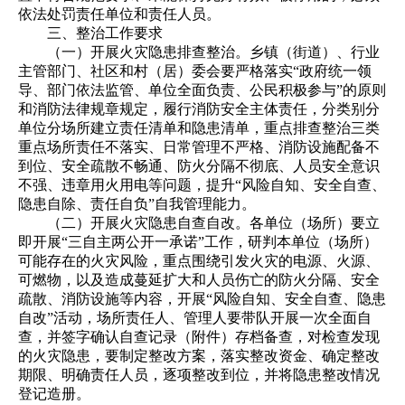
依法处罚责任单位和责任人员。
三、整治工作要求
（一）开展火灾隐患排查整治。乡镇（街道）、行业
主管部门、社区和村（居）委会要严格落实“政府统一领
导、部门依法监管、单位全面负责、公民积极参与”的原则
和消防法律规章规定，履行消防安全主体责任，分类别分
单位分场所建立责任清单和隐患清单，重点排查整治三类
重点场所责任不落实、日常管理不严格、消防设施配备不
到位、安全疏散不畅通、防火分隔不彻底、人员安全意识
不强、违章用火用电等问题，提升“风险自知、安全自查、
隐患自除、责任自负”自我管理能力。
（二）开展火灾隐患自查自改。各单位（场所）要立
即开展“三自主两公开一承诺”工作，研判本单位（场所）
可能存在的火灾风险，重点围绕引发火灾的电源、火源、
可燃物，以及造成蔓延扩大和人员伤亡的防火分隔、安全
疏散、消防设施等内容，开展“风险自知、安全自查、隐患
自改”活动，场所责任人、管理人要带队开展一次全面自
查，并签字确认自查记录（附件）存档备查，对检查发现
的火灾隐患，要制定整改方案，落实整改资金、确定整改
期限、明确责任人员，逐项整改到位，并将隐患整改情况
登记造册。