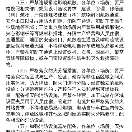
（三）严禁违规搭建影响疏散。各单位（场所）要严
格按照相关部门规划设计验收要求，建设、管理、修缮建
（构）筑物，严禁违规搭建建（构）筑物封闭疏散通道、
安全出口以及占用防火间距、消防车通道、消防车登高作
业场地等区域；三类重点整治场所内严禁采用聚氨酯泡沫
夹心彩钢板等可燃材料搭建、分隔生产经营和人员住宿。
直通屋面、地面的安全出口、疏散逃生通道及辅助疏散设
施应保持畅通无阻，不得停放电动自行车或堆放易燃可燃
物。严禁在消防车通道上设置铁桩、石墩、限高杆、架空
管线等障碍物，或在门窗设置影响逃生和灭火救援障碍
物。
（四）严格落实防火分隔措施。各单位（场所）要严
格落实住宿区域与生产、经营、储存等非住宿区域之间采
用实体墙、防火隔板、防火门进行分隔，设置独立的疏散
设施；分隔确有困难的，严控住宿人员和易燃可燃物数
量，配备相应的消防设施。严禁在经营、加工或储存区域
设置夹层用于人员住宿。管道井、电缆井应严格落实防火
封堵要求，不得堆放易燃可燃物。电动自行车在室内停放
充电的，停放区域和其他区域间应落实防火分隔要求，配
备相应的消防设施。
（五）加强消防设施器材配备。各单位（场所）应按