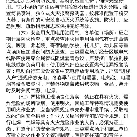
照规定加强对消防设施、器材的检查维护，确保完整好
用。“九小场所”的住宿与非住宿部分应进行防火分隔，设
置简易喷淋、独立式火灾报警探测器，按标准配置干粉灭
火器，有条件的可安装自动灭火系统等设施。防火门、应
急照明、疏散指示标志应保持完好有效。
（六）安全用火用电用油用气。各单位（场所）应定
期开展防火检查，重点检查用火用电用油用气有无违章情
况。医院、养老院、寄宿制的学校、托儿所、幼儿园等重
点场所应加强夜间防火巡查。三类重点场所经营区域电气
线路应使用穿金属管或阻燃套管敷设，严禁擅自私拉乱接
电线或超负荷用电；使用燃气部位应设置燃气泄漏报警装
置；电动自行车应设置集中充电停放专用场所，严禁“进楼
入户”违规停放充电。冬春季节使用电暖器、电热毯、电暖
扇等设备取暖时，严禁外物覆盖或烘烤衣物、食品，离开
时及时关闭气源、电源。
（七）严格施工现场责任落实。禁止在具有火灾、爆
炸危险的场所吸烟、使用明火。因施工等特殊情况需要使
用明火作业的，应当按照规定事先办理审批手续，采取相
应的消防安全措施；作业人员应当遵守消防安全规定。进
行电焊、气焊等具有火灾危险作业的人员，必须持证上
岗，并遵守消防安全操作规程。三类重点场所和施工单位
应建立动火作业安全管理制度，明确责任部门和责任人，