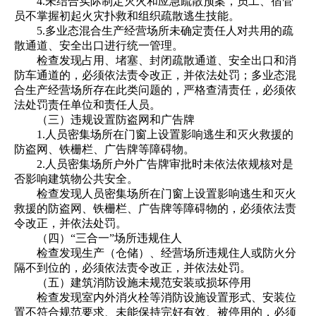
4.未结合实际制定灭火和应急疏散预案，员工、宿管
员不掌握初起火灾扑救和组织疏散逃生技能。
5.多业态混合生产经营场所未确定责任人对共用的疏
散通道、安全出口进行统一管理。
检查发现占用、堵塞、封闭疏散通道、安全出口和消
防车通道的，必须依法责令改正，并依法处罚；多业态混
合生产经营场所存在此类问题的，严格查清责任，必须依
法处罚责任单位和责任人员。
（三）违规设置防盗网和广告牌
1.人员密集场所在门窗上设置影响逃生和灭火救援的
防盗网、铁栅栏、广告牌等障碍物。
2.人员密集场所户外广告牌审批时未依法依规核对是
否影响建筑物公共安全。
检查发现人员密集场所在门窗上设置影响逃生和灭火
救援的防盗网、铁栅栏、广告牌等障碍物的，必须依法责
令改正，并依法处罚。
（四）“三合一”场所违规住人
检查发现生产（仓储）、经营场所违规住人或防火分
隔不到位的，必须依法责令改正，并依法处罚。
（五）建筑消防设施未规范安装或损坏停用
检查发现室内外消火栓等消防设施设置形式、安装位
置不符合规范要求、未能保持完好有效、被停用的，必须