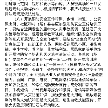
明确审批范围、程序和要求等内容。人员密集场所一旦发
现违规动火动焊作业，根据情节轻重，将严格按照相关法
律法规规定依法处理。
（八）开展消防安全宣传培训。乡镇（街道）、公安
派出所、社区和村（居）委会应加强消防安全宣传培训工
作，要结合近期发生的重特大火灾事故案例，通过召开火
灾警示教育会、观看警示教育视频、组织消防安全教育培
训等形式开展消防安全宣传教育，要结合“全生命周期”消
防宣传工作，组织工作人员、网格员到居民小区、沿街商
铺、中小学校、养老院、儿童福利院、居民家庭等单位场
所开展消防安全培训和灭火逃生演练活动。各单位（场
所）要结合全生命周期“一教一练”工作组织开展培训演
练，确保各岗位员工达到“一懂三会”（懂得本场所火灾危
险性，会报警、会逃生、会扑救初起火灾）和消防安全“四
个能力”要求，全面提高从业人员消防安全意识和应急疏散
能力。新闻、广播、电视、广电网络和移动通信等单位，
要加强公益性、经常性消防安全宣传，充分利用新闻节
目、手机短信、户外视频等媒介和微博、微信等新媒体普
及冬春季节火灾防范知识，加强安全用火用电、燃放烟花
爆竹等防火知识和初起火灾处置、逃生自救技能宣传，开
展火灾隐患和消防违法行为曝光。