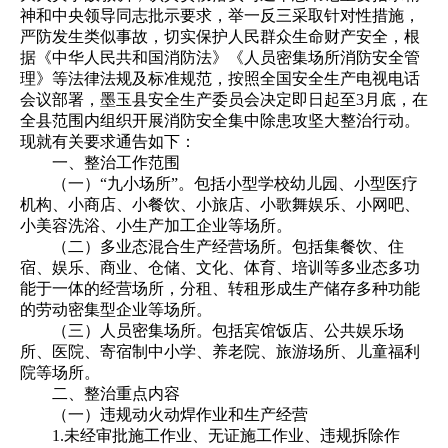
神和中央领导同志批示要求，举一反三采取针对性措施，
严防发生类似事故，切实保护人民群众生命财产安全，根
据《中华人民共和国消防法》《人员密集场所消防安全管
理》等法律法规及标准规范，按照全国安全生产电视电话
会议部署，墨玉县安全生产委员会决定即日起至3月底，在
全县范围内组织开展消防安全集中除患攻坚大整治行动。
现就有关要求通告如下：
一、整治工作范围
（一）“九小场所”。包括小型学校幼儿园、小型医疗
机构、小商店、小餐饮、小旅店、小歌舞娱乐、小网吧、
小美容洗浴、小生产加工企业等场所。
（二）多业态混合生产经营场所。包括集餐饮、住
宿、娱乐、商业、仓储、文化、体育、培训等多业态多功
能于一体的经营场所，分租、转租形成生产储存多种功能
的劳动密集型企业等场所。
（三）人员密集场所。包括宾馆饭店、公共娱乐场
所、医院、寄宿制中小学、养老院、旅游场所、儿童福利
院等场所。
二、整治重点内容
（一）违规动火动焊作业和生产经营
1.未经审批施工作业、无证施工作业、违规拆除作