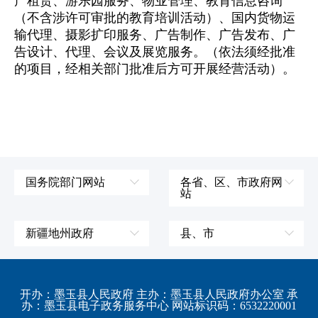
产租赁、游乐园服务、物业管理、教育信息咨询
（不含涉许可审批的教育培训活动）、国内货物运
输代理、摄影扩印服务、广告制作、广告发布、广
告设计、代理、会议及展览服务。（依法须经批准
的项目，经相关部门批准后方可开展经营活动）。
国务院部门网站
各省、区、市政府网
站
外交部
辽宁省
国防部
吉林省
新疆地州政府
县、市
发展和改革委员会
黑龙江省
伊犁哈萨克自治州
皮山县
科学技术部
上海市
塔城地区
墨玉县
开办：墨玉县人民政府 主办：墨玉县人民政府办公室 承
教育部
江苏省
办：墨玉县电子政务服务中心 网站标识码：6532220001
阿勒泰地区
策勒县