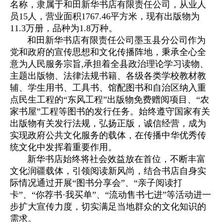
名称，隶属于和田新华书店有限责任公司，从业人
员15人，营业面积1767.46平方米，现有出版物为
11.3万册，品种为1.8万种。
和田新华书店有限责任公司墨玉县分公司作为
党和政府的宣传思想和文化传播阵地，秉承全心全
意为人民服务宗旨,承担着全县政治理论学习读物、
主题出版物、法律法规书籍、各级各类学校教材教
辅、学生用书、工具书、馆配图书和自治区纳入重
点民生工程的“东风工程”出版物免费赠阅项目、“农
家书屋”工程等图书的发行任务。始终遵守国家有关
出版物有关发行法规，弘扬正版，诚信经营，成为
实现政府公共文化服务的载体，在传播中华优秀传
统文化中发挥着重要作用。
新华书店始终将社会效益放在首位，不断丰富
文化润疆载体，引领阅读新风尚，结合书店自身实
际情况通过开展“图书分享会”、“亲子阅读打
卡”、“你荐书·我买单”、“流动售书七进”等活动进一
步扩大宣传力度，切实满足当地群众的文化知识的
需求。