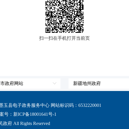
扫一扫在手机打开当前页
、市政府网站
新疆地州政府
辽宁省
伊犁哈萨克自治州
吉林省
塔城地区
县电子政务服务中心 网站标识码：6532220001
黑龙江省
阿勒泰地区
案号：新ICP备18001641号-1
上海市
博尔塔拉蒙古自治
 All Rights Reserved