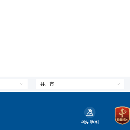
县、市
皮山县
墨玉县
策勒县
网站地图
州
民丰县