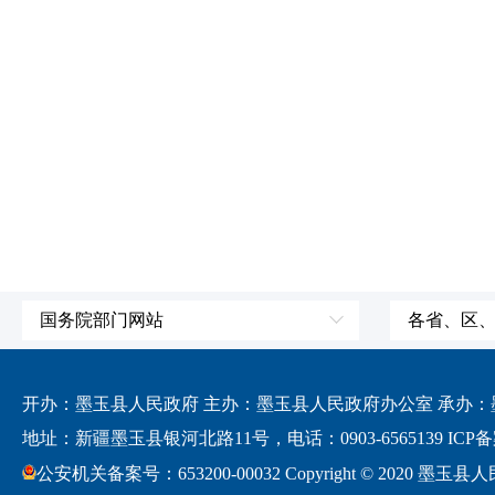
国务院部门网站
各省、区
外交部
国防部
开办：墨玉县人民政府 主办：墨玉县人民政府办公室 承办：墨玉
发展和改革委员会
地址：新疆墨玉县银河北路11号，电话：0903-6565139
ICP备
科学技术部
公安机关备案号：653200-00032 Copyright © 2020 墨玉县人民政府