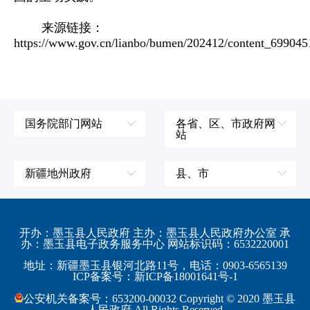
来源链接：
https://www.gov.cn/lianbo/bumen/202412/content_699045
国务院部门网站
各省、区、市政府网
站
外交部
辽宁省
国防部
吉林省
新疆地州政府
县、市
发展和改革委员会
黑龙江省
伊犁哈萨克自治州
皮山县
科学技术部
上海市
塔城地区
墨玉县
开办：墨玉县人民政府 主办：墨玉县人民政府办公室 承
教育部
江苏省
办：墨玉县电子政务服务中心 网站标识码：6532220001
阿勒泰地区
策勒县
工业和信息化部
浙江省
地址：新疆墨玉县银河北路11号，电话：0903-6565139
博尔塔拉蒙古自治州
民丰县
ICP备案号：新ICP备18001641号-1
监察部
安徽省
昌吉回族自治州
和田县
公安机关备案号：653200-00032 Copyright © 2020 墨玉县
民政部
福建省
人民政府 All Rights Reserved