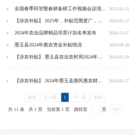
全国春季田管暨春耕备耕工作视频会议强调：早部署早行动全力以赴抓好春季农业生产各项工作坚决打好夺取全年粮油丰收第一仗
2025-02-12
【涉农补贴】 2025年，补贴范围更广，补贴力度更大！
2025-02-12
2024年农业品牌精品培育计划名单发布
2024-12-07
墨玉县2024年惠农资金补贴情况
2024-08-28
【涉农补贴】 墨玉县农业农村局2024年惠民惠农财政补贴政策清单
2024-05-29
【涉农补贴】 2024年墨玉县惠民惠农财政补贴政策清单
2024-05-27
首页
上一页
1
下一页
末页
共 11 条
共 1 页
当前第 1 页
跳转至
页
GO