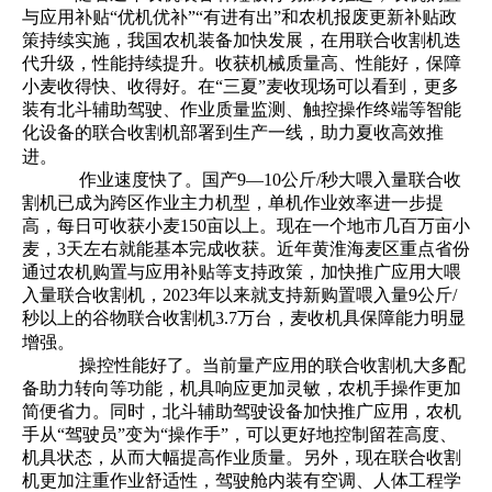
与应用补贴“优机优补”“有进有出”和农机报废更新补贴政
策持续实施，我国农机装备加快发展，在用联合收割机迭
代升级，性能持续提升。收获机械质量高、性能好，保障
小麦收得快、收得好。在“三夏”麦收现场可以看到，更多
装有北斗辅助驾驶、作业质量监测、触控操作终端等智能
化设备的联合收割机部署到生产一线，助力夏收高效推
进。
作业速度快了
。国产
9—10公斤/秒大喂入量联合收
割机已成为跨区作业主力机型，单机作业效率进一步提
高，每日可收获小麦150亩以上。现在一个地市几百万亩小
麦，3天左右就能基本完成收获。近年黄淮海麦区重点省份
通过农机购置与应用补贴等支持政策，加快推广应用大喂
入量联合收割机，2023年以来就支持新购置喂入量9公斤/
秒以上的谷物联合收割机3.7万台，麦收机具保障能力明显
增强。
操控性能好了
。当前量产应用的联合收割机大多配
备助力转向等功能，机具响应更加灵敏，农机手操作更加
简便省力。同时，北斗辅助驾驶设备加快推广应用，农机
手从
“驾驶员”变为“操作手”，可以更好地控制留茬高度、
机具状态，从而大幅提高作业质量。另外，现在联合收割
机更加注重作业舒适性，驾驶舱内装有空调、人体工程学