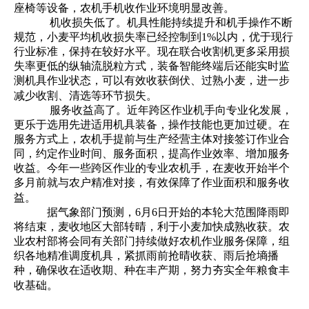
座椅等设备，农机手机收作业环境明显改善。
机收损失低了
。机具性能持续提升和机手操作不断
规范，小麦平均机收损失率已经控制到
1%以内，优于现行
行业标准，保持在较好水平。现在联合收割机更多采用损
失率更低的纵轴流脱粒方式，装备智能终端后还能实时监
测机具作业状态，可以有效收获倒伏、过熟小麦，进一步
减少收割、清选等环节损失。
服务收益高了
。近年跨区作业机手向专业化发展，
更乐于选用先进适用机具装备，操作技能也更加过硬。在
服务方式上，农机手提前与生产经营主体对接签订作业合
同，约定作业时间、服务面积，提高作业效率、增加服务
收益。今年一些跨区作业的专业农机手，在麦收开始半个
多月前就与农户精准对接，有效保障了作业面积和服务收
益。
据气象部门预测，6月6日开始的本轮大范围降雨即
将结束，麦收地区大部转晴，利于小麦加快成熟收获。农
业农村部将会同有关部门持续做好农机作业服务保障，组
织各地精准调度机具，紧抓雨前抢晴收获、雨后抢墒播
种，确保收在适收期、种在丰产期，努力夯实全年粮食丰
收基础。