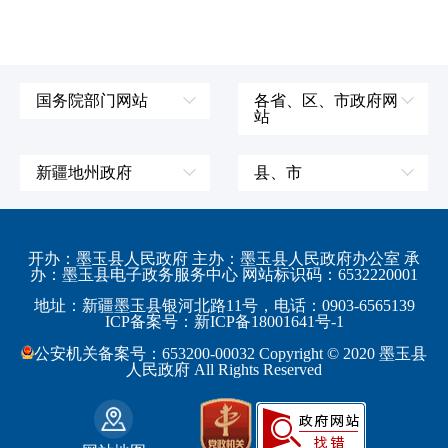
国务院部门网站
各省、区、市政府网
站
外交部
辽宁省
国防部
吉林省
新疆地州政府
县、市
发展和改革委员会
黑龙江省
伊犁哈萨克自治州
皮山县
科学技术部
上海市
塔城地区
墨玉县
开办：墨玉县人民政府 主办：墨玉县人民政府办公室 承
教育部
江苏省
办：墨玉县电子政务服务中心 网站标识码：6532220001
阿勒泰地区
策勒县
工业和信息化部
浙江省
地址：新疆墨玉县银河北路11号，电话：0903-6565139
博尔塔拉蒙古自治州
民丰县
ICP备案号：新ICP备18001641号-1
监察部
安徽省
昌吉回族自治州
和田县
公安机关备案号：653200-00032 Copyright © 2020 墨玉县
民政部
福建省
人民政府 All Rights Reserved
吐鲁番地区
和田市
司法部
江西省
巴音郭楞蒙古自治州
财政部
山东省
克拉玛依市