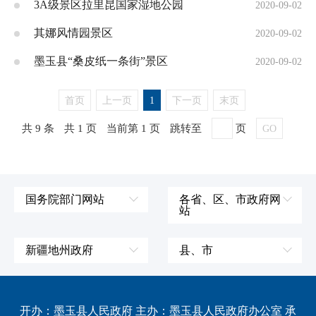
3A级景区拉里昆国家湿地公园
2020-09-02
其娜风情园景区
2020-09-02
墨玉县“桑皮纸一条街”景区
2020-09-02
首页
上一页
1
下一页
末页
共 9 条
共 1 页
当前第 1 页
跳转至
页
GO
国务院部门网站
各省、区、市政府网
站
外交部
辽宁省
国防部
吉林省
新疆地州政府
县、市
发展和改革委员会
黑龙江省
伊犁哈萨克自治州
皮山县
科学技术部
上海市
塔城地区
墨玉县
开办：墨玉县人民政府 主办：墨玉县人民政府办公室 承