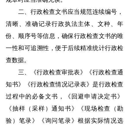
二、行政检查文书应当
规范连续编
号，
清晰、准确
记录行政执法主体
、
文种
、年
份、顺序号等信息，确保行政检查文书的唯
一性和可追溯性
，
便于后续
精准统计行政检
查数据
。
三、《
行政检查审批表
》《
行政检查
通
知
书
》
《
行政检查情况
记录
表
》
是行政检查
过程中的必备文书
，《
回避申请决定书
》
《抽样（采样）通知书》《现场检查（勘
验）笔录》《询问笔录》根据实际情况选