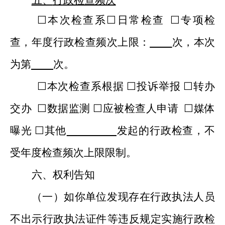
☐
本次检查系
☐日常检查
☐专项检
查，
年度行政检查频次上限：
次，本次
为第
次。
☐本次检查系根据 ☐投诉举报 ☐
转办
交办
☐数据监测 ☐应被检查
人
申请
☐
媒体
曝光
☐其他
发起的行政检查，不
受年度
检查频次
上限限制
。
六、
权利
告知
（一）
如你单位发现存在
行政执法人员
不出示行政执法证件
等违反规定实施行政检