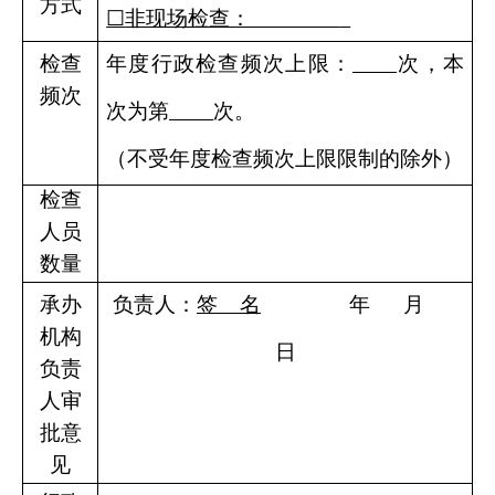
方式
☐
非现场检查：
检查
年度行政检查频次上限：
次，本
频次
次为第
次。
（不受年度检查频次上限限制的除外）
检查
人员
数量
承办
负责人：
签
名
年
月
机构
日
负责
人审
批意
见