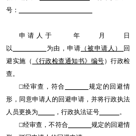
号：
申请人于
年
月
日
以
为由，申请
（被申请人）
回
避实施（
《行政检查通知书》编号
）
行政检
查
。
□
经审查，符合
规定
的
回避情
形，同意申请人的回避申请
，并将
行政执法
人员
更换为
，
行政执法证号
。
□
经审查，不符合
规定
的
回避情