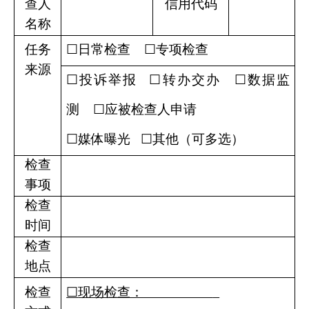
查人
信用代码
名称
任务
☐日常检查
☐专项检查
来源
☐
投诉举报
☐
转办交办
☐数据监
测
☐应被检查
人
申请
☐
媒体曝光
☐
其他
（可多选）
检查
事项
检查
时间
检查
地点
检查
☐
现场检查：