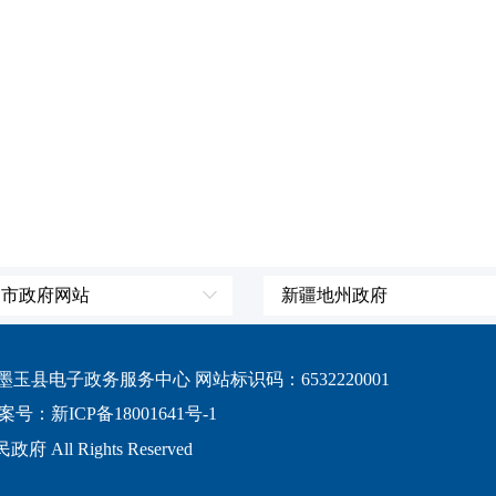
、市政府网站
新疆地州政府
辽宁省
伊犁哈萨克自治州
吉林省
塔城地区
县电子政务服务中心 网站标识码：6532220001
黑龙江省
阿勒泰地区
案号：新ICP备18001641号-1
上海市
博尔塔拉蒙古自治
 All Rights Reserved
江苏省
昌吉回族自治州