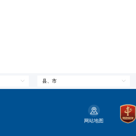
县、市
皮山县
墨玉县
策勒县
网站地图
州
民丰县
和田县