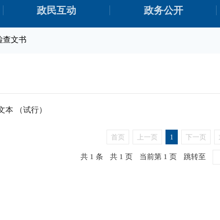
政民互动
政务公开
检查文书
文本 （试行）
首页
上一页
1
下一页
共 1 条
共 1 页
当前第 1 页
跳转至