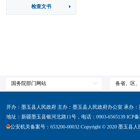
检查文书
国务院部门网站
各省、区
外交部
国防部
开办：墨玉县人民政府 主办：墨玉县人民政府办公室 承办：墨玉
发展和改革委员会
地址：新疆墨玉县银河北路11号，电话：0903-6565139
ICP备
科学技术部
公安机关备案号：653200-00032 Copyright © 2020 墨玉县人民政府
教育部