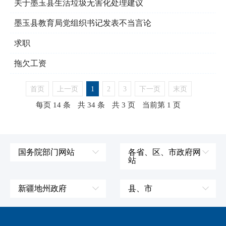
关于墨玉县生活垃圾无害化处理建议
墨玉县教育局党组织书记发表不当言论
求职
拖欠工资
首页
上一页
1
2
3
下一页
末页
每页 14 条
共 34 条
共 3 页
当前第 1 页
国务院部门网站
各省、区、市政府网
站
外交部
辽宁省
国防部
吉林省
新疆地州政府
县、市
发展和改革委员会
黑龙江省
伊犁哈萨克自治州
皮山县
科学技术部
上海市
塔城地区
墨玉县