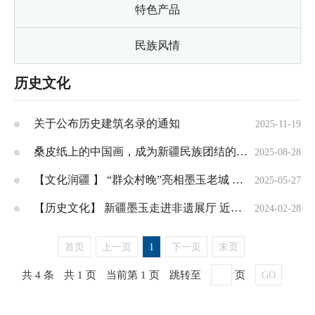
特色产品
民族风情
历史文化
关于公布历史建筑名录的通知
2025-11-19
桑皮纸上的中国画，成为新疆民族团结的“连心纸”​
2025-08-28
【文化润疆 】 “群众村晚”亮相墨玉老城 群众文化生活
2025-05-27
【历史文化】 新疆墨玉走进非遗展厅 近距离感受传统文化的魅力
2024-02-28
首页
上一页
1
下一页
末页
共 4 条
共 1 页
当前第 1 页
跳转至
页
GO