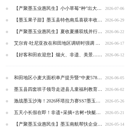
【产聚墨玉业惠民生】小小草莓“种”出大产业！墨玉 “科技草莓”四季甜蜜促增收
2026-07-06
【墨玉果子甜】墨玉县特色南瓜喜获丰收 特色产业铺
2026-06-29
【产聚墨玉业惠民生】夏收夏播双线并行！墨玉县抢抓农时推进三夏生产
2026-06-22
艾尔肯·吐尼亚孜在和田地区调研时强调 突出就业优先 扎实推动高质量发展
2026-06-17
【好客和田欢迎您】烟火、非遗、美景……来墨玉，每一站都有新惊喜！
2026-06-12
和田地区小麦大面积单产提升暨“中麦578”高产观摩培训在墨玉举行
2026-06-05
墨玉县四套班子领导走进县儿童福利教育中心开展“六一”慰问活动
2026-06-02
激战墨玉沙海！2026环塔拉力赛SS7墨玉县沙海老兵赛段圆满收官
2026-05-26
五天小长假在即！非遗+采摘+古树+快艇+钓鱼……墨玉乡村秘境承包你的快乐假期
2026-05-21
【产聚墨玉业惠民生】墨玉南航帮扶企业投产运营！航空用品直供航线促就业
2026-05-14