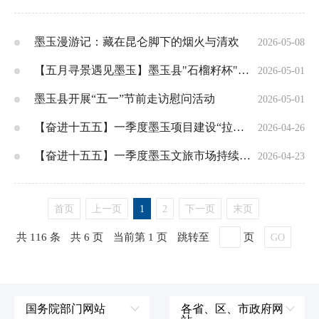
墨玉漫游记：藏在昆仑脚下的烟火与清欢
2026-05-08
【五月寻景遇见墨玉】墨玉县"石榴籽杯"沙海驿站五人制沙漠足球赛火热开赛
2026-05-01
墨玉县开展“五一”节前走访慰问活动
2026-05-01
【奋进十五五】一季度墨玉项目建设“拉满弦”！开局即冲刺
2026-04-26
【奋进十五五】一季度墨玉文旅市场持续升温！共赴最美“诗和远方”
2026-04-23
首页
上一页
1
2
下一页
末页
共 116 条
共 6 页
当前第 1 页
跳转至
页
GO
国务院部门网站
各省、区、市政府网