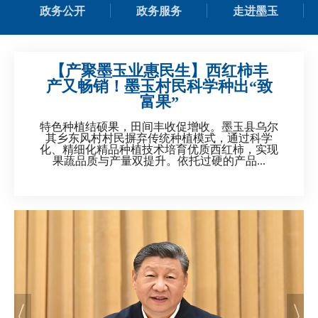
政务公开
政务服务
走进墨玉
【产聚墨玉业惠民生】西红柿丰
产又畅销！墨玉村民科学种出“致
富果”
特色种植结硕果，田间丰收促增收。墨玉县乌尔
其乡东风村村民摒弃传统种植模式，通过科学
化、精细化精品种植技术培育优质西红柿，实现
果蔬品质与产量双提升。依托过硬的产品...