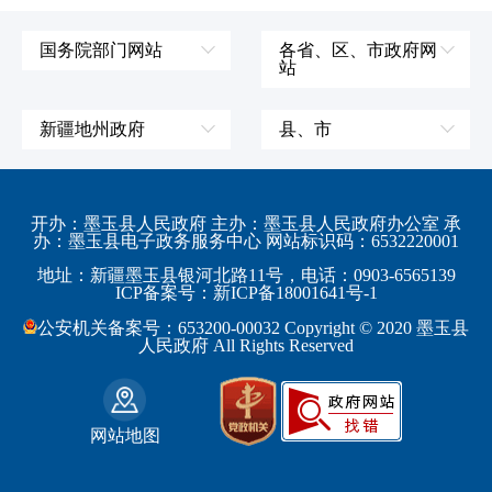
国务院部门网站
各省、区、市政府网
站
外交部
辽宁省
国防部
吉林省
新疆地州政府
县、市
发展和改革委员会
黑龙江省
伊犁哈萨克自治州
皮山县
科学技术部
上海市
塔城地区
墨玉县
开办：墨玉县人民政府 主办：墨玉县人民政府办公室 承
教育部
江苏省
办：墨玉县电子政务服务中心 网站标识码：6532220001
阿勒泰地区
策勒县
工业和信息化部
浙江省
地址：新疆墨玉县银河北路11号，电话：0903-6565139
博尔塔拉蒙古自治州
民丰县
ICP备案号：新ICP备18001641号-1
监察部
安徽省
昌吉回族自治州
和田县
公安机关备案号：653200-00032 Copyright © 2020 墨玉县
民政部
福建省
人民政府 All Rights Reserved
吐鲁番地区
和田市
司法部
江西省
巴音郭楞蒙古自治州
财政部
山东省
克拉玛依市
网站地图
人力资源和社会保障部
河南省
阿克苏地区
生态环境部
湖南省