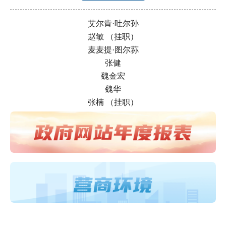
艾尔肯·吐尔孙
赵敏 （挂职）
麦麦提·图尔荪
张健
魏金宏
魏华
张楠 （挂职）