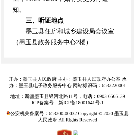
知。
三、听证地点
墨玉县
住房和城乡建设局
会议室
（墨玉县政务服务中心
2
楼）
四、报名事项
（一）报名条件
：
报名听证代表
需满足报名推荐条件（附件
1
）
；
开办：墨玉县人民政府 主办：墨玉县人民政府办公室 承
（二）报名时间
：
202
6
年
4
月
21
日
办：墨玉县电子政务服务中心 网站标识码：6532220001
至
202
6
年
5
月
20
日（工
作日）
；
地址：新疆墨玉县银河北路11号，电话：0903-6565139
ICP备案号：新ICP备18001641号-1
（三）报名方式
：
申请参加听证人员
公安机关备案号：653200-00032 Copyright © 2020 墨玉县
可以通过现场报名或网上报名的方式
人民政府 All Rights Reserved
提出申请。