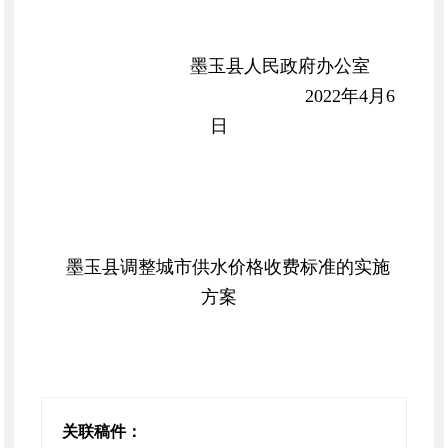
墨玉县人民政府办公室
2022年4月6
日
墨玉县调整城市供水价格收费标准的实施
方案
根据《中华人民共和国价格法》《政府制定
价格成本监审办法》（第8号令）《城市供水定价
成本监审办法》《关于推进我区城镇居民用水阶梯
关联稿件：
价格制度的实施意见》（新政办发〔2017〕198