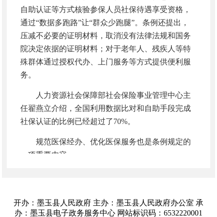
自助认证等方式核验参保人员社保待遇享受资格，
通过“数据多跑路”让“群众少跑腿”。条例还提出，
压减不必要的证明材料，取消没有法律法规和国务
院决定依据的证明材料；对于老年人、残疾人等特
殊群体通过授权代办、上门服务等方式提供便利服
务。
人力资源社会保障部社会保险事业管理中心主
任翟燕立介绍，全国利用数据比对和自助手段完成
社保认证的比例已经超过了70%。
规范医保经办、优化医保服务也是条例规定的
一项重要内容。
“国家医保局前期已经制定了医保政务服务事
项清单，统一了28项医保常用业务的服务标准，规
范了办事环节和办结时限。”国家医疗保障局副局
开办：墨玉县人民政府 主办：墨玉县人民政府办公室 承
办：墨玉县电子政务服务中心 网站标识码：6532220001
长黄华波说，下一步将进一步优化政务服务清单和