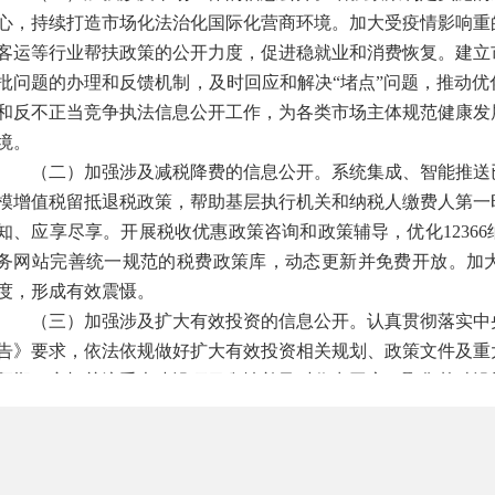
心，持续打造市场化法治化国际化营商环境。加大受疫情影响重
客运等行业帮扶政策的公开力度，促进稳就业和消费恢复。建立
批问题的办理和反馈机制，及时回应和解决“堵点”问题，推动
和反不正当竞争执法信息公开工作，为各类市场主体规范健康发
境。
（二）加强涉及减税降费的信息公开。
系统集成、智能推送
模增值税留抵退税政策，帮助基层执行机关和纳税人缴费人第一
知、应享尽享。开展税收优惠政策咨询和政策辅导，优化1236
务网站完善统一规范的税费政策库，动态更新并免费开放。加
度，形成有效震慑。
（三）加强涉及扩大有效投资的信息公开。
认真贯彻落实中
告》要求，依法依规做好扩大有效投资相关规划、政策文件及重
预期。密切关注重大建设项目舆情并及时作出回应。聚焦基础设
力度，加强政策咨询服务，推动扩大有效投资。
二、以公开助力保持社会和谐稳定
（四）持续做好疫情防控信息公开。
严格执行疫情防控信息