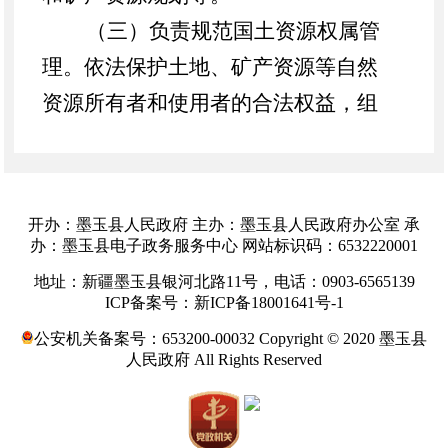
（三）负责规范国土资源权属管
理。依法保护土地、矿产资源等自然
资源所有者和使用者的合法权益，组
织承办和调查处理权属纠纷，做好土
地确权等。
（四）承担耕地保护责任，确保
开办：墨玉县人民政府 主办：墨玉县人民政府办公室 承
规划确定的耕地保有量和基本农田面
办：墨玉县电子政务服务中心 网站标识码：6532220001
积不减少。实施耕地保护工作，组织
地址：新疆墨玉县银河北路11号，电话：0903-6565139
ICP备案号：新ICP备18001641号-1
实施基本农田保护、土地复垦和耕地
公安机关备案号：653200-00032 Copyright © 2020 墨玉县
开发的监督管理工作；承担报自治
人民政府 All Rights Reserved
区、和田地区行政公署的各类用地的
上报审批工作等。