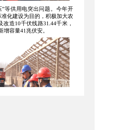
电压”等供用电突出问题。今年开
标准化建设为目的，积极加大农
造10千伏线路31.44千米，
，新增容量41兆伏安。