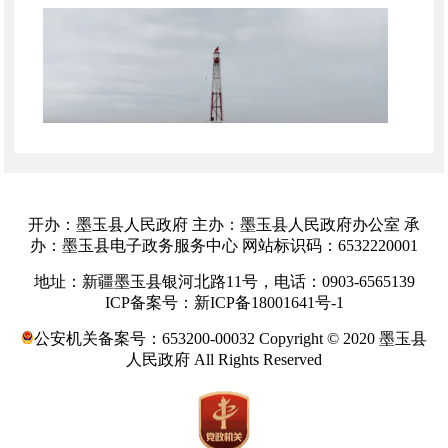
开办：墨玉县人民政府 主办：墨玉县人民政府办公室 承
办：墨玉县电子政务服务中心 网站标识码：6532220001
地址：新疆墨玉县银河北路11号，电话：0903-6565139
ICP备案号：新ICP备18001641号-1
新玉
2井、新玉3井设计井深分别达7700米与7900米。
公安机关备案号：653200-00032 Copyright © 2020 墨玉县
人民政府 All Rights Reserved
新疆能源集团油气公司副总经理白彬珍
说：
“此次新玉2井和新玉3井的开钻，对我们来
说是重大挑战也是重大机遇。井深大、地质条件
复杂，需要我们投入更多的技术力量和先进设