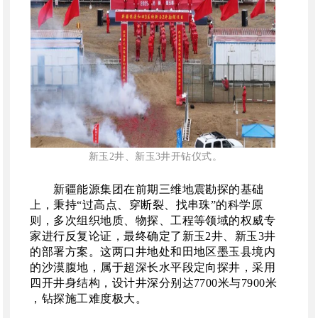
新玉
2井、新玉3井开钻仪式。
新疆能源集团在前期三维地震勘探的基础
上，秉持
“过高点、穿断裂、找串珠”的科学原
则，多次组织地质、物探、工程等领域的权威专
家进行反复论证，最终确定了新玉2井、新玉3井
的部署方案。这两口井地处和田地区墨玉县境内
的沙漠腹地，属于超深长水平段定向探井，采用
四开井身结构，设计井深分别达7700米与7900米
，钻探施工难度极大。