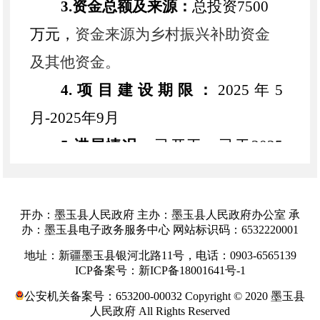
3.
资金总额及来源：
总投资
7500
万元
，
资金来源为乡村振兴补助资金
及其他资金。
4.项目建设期限：
2025年5
月-2025年9月
5.
进展情况：
已开工，
已于
2025
年6月18日基础验收并合格，
正在进行
主体施工。已支付
60%工程款及相关
开办：墨玉县人民政府 主办：墨玉县人民政府办公室 承
前期费共计4062.336651万元。
办：墨玉县电子政务服务中心 网站标识码：6532220001
6.
项目承建单位：
地址：新疆墨玉县银河北路11号，电话：0903-6565139
ICP备案号：新ICP备18001641号-1
（
1）
建设单位
:墨玉县商务和工
公安机关备案号：653200-00032 Copyright © 2020 墨玉县
业信息化局
人民政府 All Rights Reserved