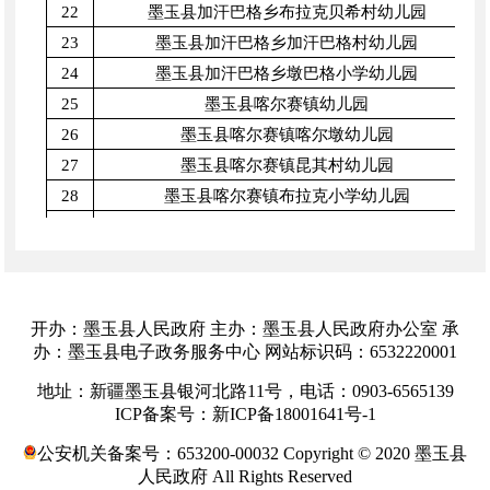
22
墨玉县加汗巴格乡布拉克贝希村幼儿园
23
墨玉县加汗巴格乡加汗巴格村幼儿园
24
墨玉县加汗巴格乡墩巴格小学幼儿园
25
墨玉县喀尔赛镇幼儿园
26
墨玉县喀尔赛镇喀尔墩幼儿园
27
墨玉县喀尔赛镇昆其村幼儿园
28
墨玉县喀尔赛镇布拉克小学幼儿园
29
墨玉县喀尔赛镇博斯坦村幼儿园
30
墨玉县喀尔赛镇尤勒滚墩村幼儿园
31
墨玉县喀尔赛镇艾吉克幼儿园
32
墨玉县喀尔赛镇台吐尔库勒村幼儿园
开办：墨玉县人民政府 主办：墨玉县人民政府办公室 承
33
墨玉县喀拉喀什镇幼儿园
办：墨玉县电子政务服务中心 网站标识码：6532220001
34
墨玉县喀拉喀什镇都先拜巴扎村幼儿园
地址：新疆墨玉县银河北路11号，电话：0903-6565139
35
墨玉县喀拉喀什镇其曼巴格村幼儿园
ICP备案号：新ICP备18001641号-1
36
墨玉县喀拉喀什镇阿热巴格村幼儿园
公安机关备案号：653200-00032 Copyright © 2020 墨玉县
37
墨玉县喀瓦克乡英吉盖村幼儿园
人民政府 All Rights Reserved