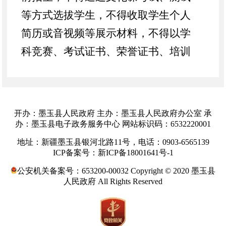
等方式选拔学生，不得收取学生个人
简历或音视频等展示材料，不得以学
科竞赛、考试证书、荣誉证书、培训
证明等作为录取依据。入学后实行均
衡编班，
控制班额，非特殊情况下小
学不超过
45
人、初中不超过
50
人，
不
开办：墨玉县人民政府 主办：墨玉县人民政府办公室 承
得设立或变相设立重点班、快慢班。
办：墨玉县电子政务服务中心 网站标识码：6532220001
严禁以
“校园开放日”等名义进行违规
地址：新疆墨玉县银河北路11号，电话：0903-6565139
ICP备案号：新ICP备18001641号-1
招生宣传或考察学生。
公安机关备案号：653200-00032 Copyright © 2020 墨玉县
（二）相对就近。
严格按照小学
人民政府 All Rights Reserved
划片招生，初中对口直升方式免试入
学，以学生现居住地为主，所在居住