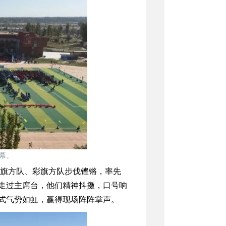
幕。
旗方队、彩旗方队步伐铿锵，率先
走过主席台，他们精神抖擞，口号响
式气势如虹，赢得现场阵阵掌声。