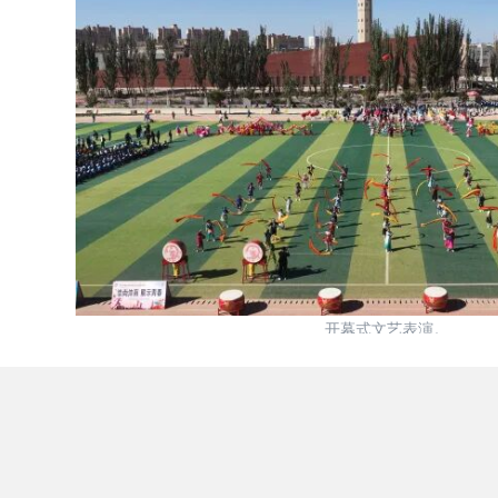
开幕式文艺表演。
庄严的升旗仪式上，全场齐唱国歌，注视着鲜艳的五星红旗
判员代表先后郑重宣誓，承诺将恪守体育精神，公正执裁，奋勇
演将现场气氛推向高潮。普恰克其镇小学的《华韵流芳
·乐舞生
幼儿园的《红星闪闪》充满童真与爱国情怀，墨玉县第二小学的
的《开启你的梦想》寄托美好希望，墨玉县第六小学的武术操《