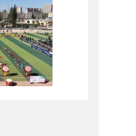
冉冉升起。随后，运动员代表与裁
拼搏。紧接着，精彩的开幕式文艺表
辉》演绎传统文化之美，喀拉喀什镇
《跳皮筋》活泼灵动，扎瓦镇幼儿园
弟子规》则刚柔并济，将国学与体育