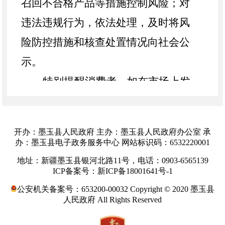
召回不合格产品等措施控制风险；对
违法违规行为，依法处理，及时将风
险防控措施和核查处置情况向社会公
示。
特别提醒消费者，如在市场上发
现或购买到附件所列的不合格食品，
请拨打食品安全投诉举报电话
12315进
开办：墨玉县人民政府 主办：墨玉县人民政府办公室 承
行投诉举报。
办：墨玉县电子政务服务中心 网站标识码：6532220001
特此公告。
地址：新疆墨玉县银河北路11号，电话：0903-6565139
ICP备案号：新ICP备18001641号-1
公安机关备案号：653200-00032 Copyright © 2020 墨玉县
墨
人民政府 All Rights Reserved
玉县
市场监督管理局