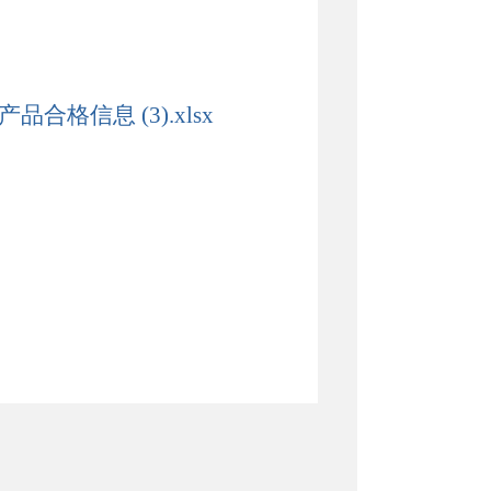
合格信息 (3).xlsx
中污染物限量》
、
GB 2763-