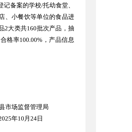
登记备案的学校
/托幼食堂
、
店、小餐饮
等
单位
的食品进
品
2
大类共
160
批次产品，抽
，合格率
100.00
%，产品信息
县
市场监督管理局
202
5
年
10
月
24
日