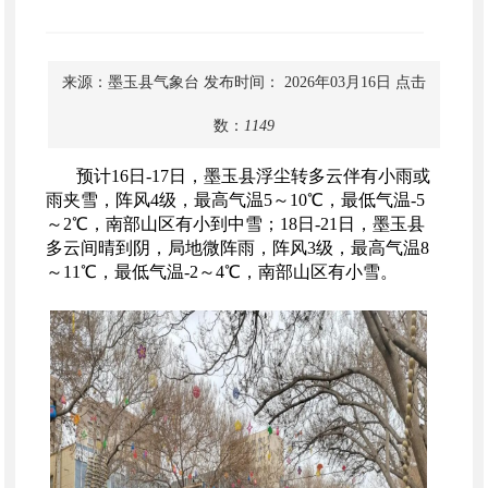
来源：墨玉县气象台
发布时间： 2026年03月16日
点击
数：
1149
预计
16
日
-17
日，墨玉县浮尘转多云伴有小雨或
雨夹雪，阵风
4
级，最高气温
5
～
10℃
，最低气温
-5
～
2℃
，南部山区有小到中雪；
18
日
-21
日，墨玉县
多云间晴到阴，局地微阵雨，阵风
3
级，最高气温
8
～
11℃
，最低气温
-2
～
4℃
，南部山区有小雪。