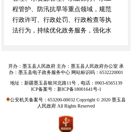
程管护、防汛抗旱等重点领域，规范
行政许可、行政处罚、行政检查等执
法行为，持续优化政务服务，强化水
法治宣传教育，不断提升干部职工法
治思维与依法治水、依法管水能力，
全力保障水利事业高质量发展与水生
开办：墨玉县人民政府 主办：墨玉县人民政府办公室 承
态安全。
办：墨玉县电子政务服务中心 网站标识码：6532220001
二
、
主要举措和成效
地址：新疆墨玉县银河北路11号，电话：0903-6565139
ICP备案号：新ICP备18001641号-1
（一）加强组织领导，落实工作职
公安机关备案号：653200-00032 Copyright © 2020 墨玉县
责。
局党组书记牵头抓总，将法治建
人民政府 All Rights Reserved
设纳入水利发展规划，建立
“一把
手”负总责、班子成员、各岗位具体落