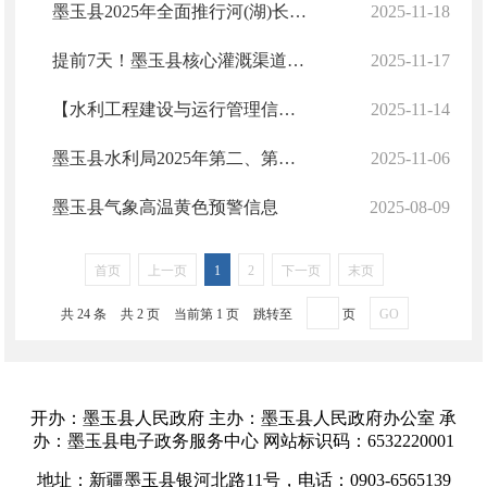
墨玉县2025年全面推行河(湖)长制工作落实情况
2025-11-18
提前7天！墨玉县核心灌溉渠道完工 为万亩农田冬灌保驾护航
2025-11-17
【水利工程建设与运行管理信息】墨玉县北部防沙治沙水源工程（一期）全速推进 生态民生双向赋能
2025-11-14
墨玉县水利局2025年第二、第三季度开展安全生产隐患排查情况
2025-11-06
墨玉县气象高温黄色预警信息
2025-08-09
首页
上一页
1
2
下一页
末页
共 24 条
共 2 页
当前第 1 页
跳转至
页
GO
开办：墨玉县人民政府 主办：墨玉县人民政府办公室 承
办：墨玉县电子政务服务中心 网站标识码：6532220001
地址：新疆墨玉县银河北路11号，电话：0903-6565139