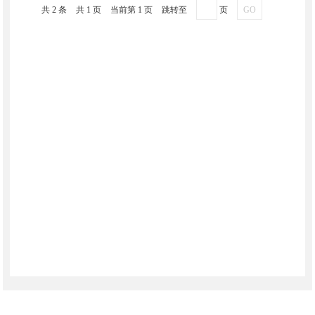
共 2 条
共 1 页
当前第 1 页
跳转至
页
GO