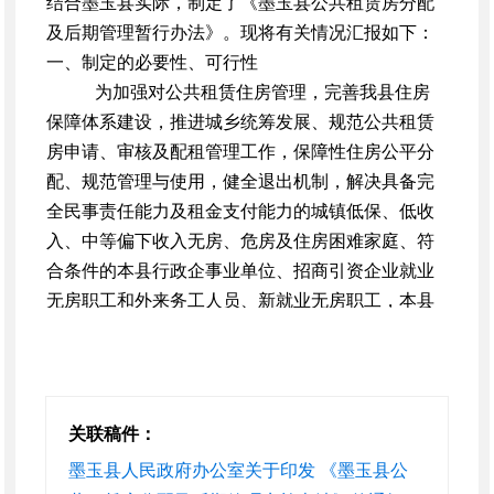
结合墨玉县实际，制定了《墨玉县公共租赁房分配
及后期管理暂行办法》。现将有关情况汇报如下：
一、制定的必要性、可行性
为加强对公共租赁住房管理，完善我县住房
保障体系建设，推进城乡统筹发展、规范公共租赁
房申请、审核及配租管理工作，保障性住房公平分
配、规范管理与使用，健全退出机制，解决具备完
全民事责任能力及租金支付能力的城镇低保、低收
入、中等偏下收入无房、危房及住房困难家庭、符
合条件的本县行政企事业单位、招商引资企业就业
无房职工和外来务工人员、新就业无房职工，本县
无住房的残疾人、复转军人、符合国家计划生育政
策的家庭、城市红线内无房、危房户、见义勇为人
员、县人民政府、企业、行政事业单位引进的人才
和在本县工作的全国、省部级劳模、全国英模、奋
关联稿件：
战在反恐维稳、脱贫攻坚第一线的等各级人民政府
墨玉县人民政府办公室关于印发 《墨玉县公
认定的特殊群体的住房问题。