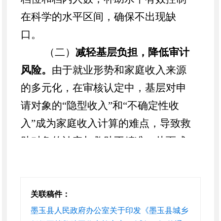
在科学的水平区间，确保不出现缺
口。
（二）
减轻基层负担，降低审计
风险。
由于就业形势和家庭收入来源
的多元化，在审核认定中，基层对申
请对象的“隐型收入”和“不确定性收
入”成为家庭收入计算的难点，导致救
助对象的认定与救助不精准，从而成
为审查检查高发难题。通过实施分档
救助，对城乡低保对象进行分类，把
困难类型相似、人均收入接近的家庭
关联稿件：
放入相同档位，既兼顾到救助对象的
墨玉县人民政府办公室关于印发《墨玉县城乡