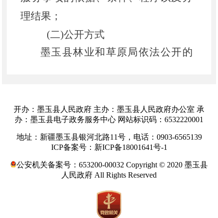
理结果；
(二)公开方式
墨玉县林业和草原局
依法公开的
政府信息主要是通过
墨玉县
人民政府
门户网站公开
。
墨玉县
人民政府门户
网站（
https://www.myx.gov.cn/）开设
开办：墨玉县人民政府 主办：墨玉县人民政府办公室 承
办：墨玉县电子政务服务中心 网站标识码：6532220001
林业和草原局
政府信息公开栏目，公
地址：新疆墨玉县银河北路11号，电话：0903-6565139
众可通过政府信息公开目录的引导
。
ICP备案号：新ICP备18001641号-1
（三）公开时限
公安机关备案号：653200-00032 Copyright © 2020 墨玉县
人民政府 All Rights Reserved
依据《条例》规定，属于主动公
开范围的政府信息，应当自该政府信
息形成或者变更之日起20个工作日内