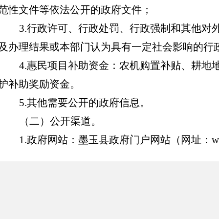
范性文件等依法公开的政府文件；
3
.
行政许可、行政处罚、行政强制和其他对
及办理结果或本部门认为具有一定社会影响的行
4.惠民项目补助资金：农机购置补贴、耕地
护补助奖励资金。
5.其他需要公开的政府信息。
（二）公开渠道
。
1.政府网站：
墨玉县
政府门户网站（网址：
w
2.其他：报刊、广播、电视等。
3.现场查阅点：
墨玉县
农业农村局
地址：
墨玉县
古则
路
4
号
办公时间：夏季
10:00至14:00，16:00至20:0