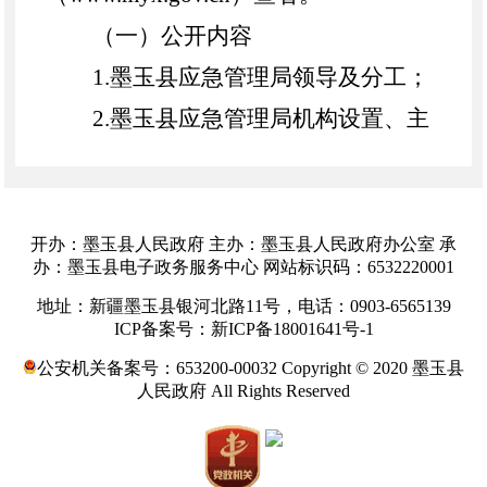
（一）公开内容
1.
墨玉县
应急管理局领导及分工；
2.
墨玉县
应急管理局机构设置、主
要职能、工作规则；
3.
墨玉县
应急管理局依法公开的政
策性文件；
开办：墨玉县人民政府 主办：墨玉县人民政府办公室 承
办：墨玉县电子政务服务中心 网站标识码：6532220001
4
.行政许可、行政处罚、行政强制
地址：新疆墨玉县银河北路11号，电话：0903-6565139
和其他对外管理服务等；
ICP备案号：新ICP备18001641号-1
5
.其他需要公开的政府信息。
公安机关备案号：653200-00032 Copyright © 2020 墨玉县
人民政府 All Rights Reserved
（
二）公开渠道
政府网站：
墨玉
县人民政府网站