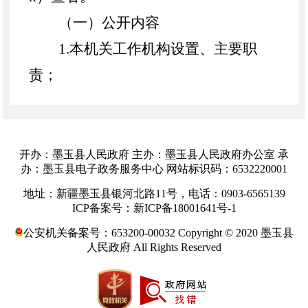
（一）公开内容
1.本机关工作机构设置、主要职
责；
2.其他需要公开的政府信息。
（二）公开渠道
1.政府网站：
墨玉县人民
政府门户
开办：墨玉县人民政府 主办：墨玉县人民政府办公室 承
办：墨玉县电子政务服务中心 网站标识码：6532220001
网站（
www.
myx
.gov.cn）;
地址：新疆墨玉县银河北路11号，电话：0903-6565139
2.现场查阅点：
墨玉县
政务服务大
ICP备案号：新ICP备18001641号-1
厅，地址：
墨玉县富强路
87号
；办公
公安机关备案号：653200-00032 Copyright © 2020 墨玉县
人民政府 All Rights Reserved
时间：夏季
10:00至14:00，16:00至20:
00；冬季10:00至14:00，15:30至19:30