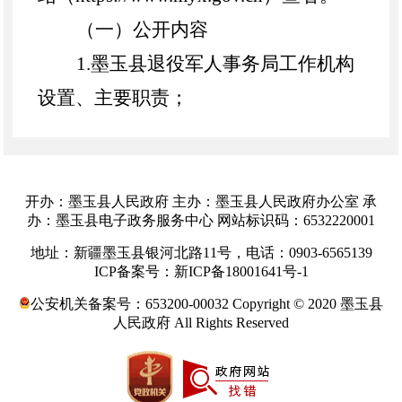
（一）公开内容
1.
墨玉县
退役军人事务局工作机构
设置、主要职责；
2.
墨玉县
退役军人事务局依法公开
的政府文件；
3.
墨玉县
退役军人事务局政府信息
开办：墨玉县人民政府 主办：墨玉县人民政府办公室 承
办：墨玉县电子政务服务中心 网站标识码：6532220001
公开工作报告；
地址：新疆墨玉县银河北路11号，电话：0903-6565139
（二）公开渠道
ICP备案号：新ICP备18001641号-1
政府网站：
墨玉县人民
政府门户
公安机关备案号：653200-00032 Copyright © 2020 墨玉县
人民政府 All Rights Reserved
网站（
https://www.
myx
.gov.cn）；
（
三）
公开时限