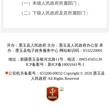
（一）本级人民政府所属部门；
（二）下级人民政府及其所属部门；
（三）法律、法规授权的具有管理公共
事务职能的组织；
（四）受行政机关委托管理公共事务的
开办：墨玉县人民政府 主办：墨玉县人民政府办公室 承
组织。
办：墨玉县电子政务服务中心 网站标识码：6532220001
上级人民政府可以对下一级人民政府及
地址：新疆墨玉县银河北路11号，电话：0903-6565139
其所属部门开展督查，必要时可以对所辖各
ICP备案号：新ICP备18001641号-1
级人民政府及其所属部门开展督查。
公安机关备案号：653200-00032 Copyright © 2020 墨玉县
人民政府 All Rights Reserved
第六条 国务院办公厅指导全国政府督查
工作，组织实施国务院督查工作。国务院办
公厅督查机构承担国务院督查有关具体工
作。