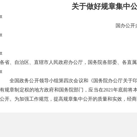
关于做好规章集中
tt
国办公开办
tt
tt
各省、自治区、直辖市人民政府办公厅，国务院各部委、各直属
tt
全国政务公开领导小组第四次会议和《国务院办公厅关于印发2
有规章制定权的地方政府和国务院部门，应当在2021年底前将
公开。为加强工作规范，提高规章集中公开的质量和实效，经商
tt
一、规章制定或修改时，按照《规章制定程序条例》规定
和正文，不重复公开负责人签署的命令。题注应当包含公布时
府法制信息网（司法部网站）“行政法规库”的题注格式。