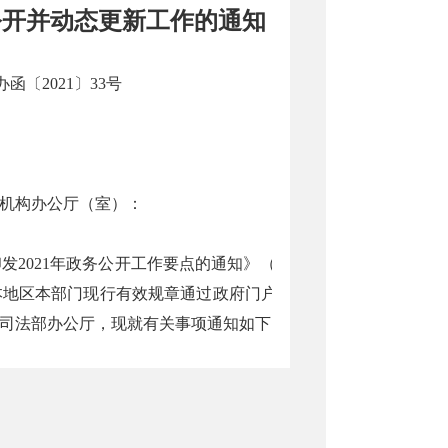
公开并动态更新工作的通知
函〔2021〕33号
机构办公厅（室）：
021年政务公开工作要点的通知》（国办发〔2021〕12号）
本地区本部门现行有效规章通过政府门户网站的“政府信息公开专
司法部办公厅，现就有关事项通知如下。
，由主要负责人签署命令予以公布。规章集中公开时，只公开标
间及文号、修订时间及文号、施行时间等标识性信息，具体请参