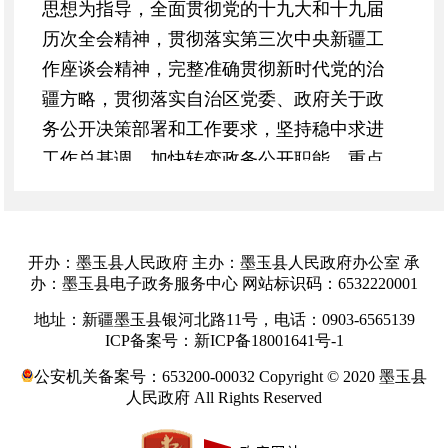
思想为指导，全面贯彻党的十九大和十九届
历次全会精神，贯彻落实第三次中央新疆工
作座谈会精神，完整准确贯彻新时代党的治
疆方略，贯彻落实自治区党委、政府关于政
务公开决策部署和工作要求，坚持稳中求进
工作总基调，加快转变政务公开职能，重点
围绕助力经济平稳健康发展和保持社会和谐
稳定、提高政策公开质量、夯实公开工作基
础等方面深化政务公开,更好发挥以公开促落
开办：墨玉县人民政府 主办：墨玉县人民政府办公室 承
实、强监管功能。根据《国务院办公厅关于
办：墨玉县电子政务服务中心 网站标识码：6532220001
印发2022年政务公开工作要点的通知》（国
地址：新疆墨玉县银河北路11号，电话：0903-6565139
办发〔2022〕8号）要求，现结合自治区实
ICP备案号：新ICP备18001641号-1
际，制定工作要点。
公安机关备案号：653200-00032 Copyright © 2020 墨玉县
一、以公开助力经济平稳健康发展
人民政府 All Rights Reserved
（一）加强涉及市场主体的信息公开